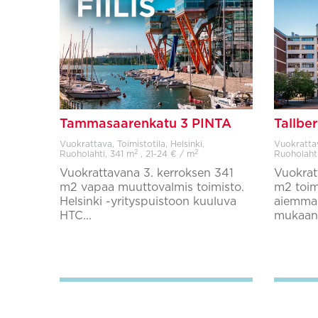
Tammasaarenkatu 3 PINTA
Tallbe
Vuokrattava, Toimistotila, Helsinki,
Vuokrattava
2
2
Ruoholahti,
341 m
, 21-24 € / m
Ruoholaht
Vuokrattavana 3. kerroksen 341
Vuokrat
m2 vapaa muuttovalmis toimisto.
m2 toimi
Helsinki -yrityspuistoon kuuluva
aiemman
HTC...
mukaan s
Lisää suosikkeihin