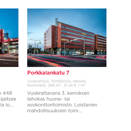
Porkkalankatu 7
Vuokrattava, Toimistotila, Helsinki,
2
2
Ruoholahti,
268 m
, 21-24 € / m
n 448
Vuokrattavana 3. kerroksen
ijaitsee
tehokas huone- tai
 lo...
avokonttoritoimisto. Loistavien
mahdollisuuksien toim...
Lisää suosikkeihin