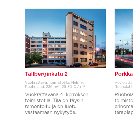
Tallberginkatu 2
Porkka
Vuokrattava, Toimistotila, Helsinki,
Vuokrattava
2
2
Ruoholahti,
236 m
, 25-30 € / m
Ruoholaht
Vuokrattavana 4. kerroksen
Ruohola
toimistotila. Tila on täysin
toimisto
remontoitu ja on luotu
erinomai
vastaamaan nykytyöe...
terapiap
Lisää suosikkeihin