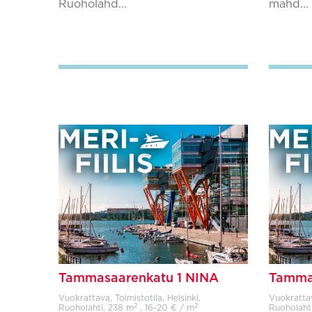
Ruoholahd...
mahd...
Lisää suosikkeihin
Tammasaarenkatu 1 NINA
Tamma
Vuokrattava, Toimistotila, Helsinki,
Vuokrattava
2
2
Ruoholahti,
238 m
, 16-20 € / m
Ruoholaht