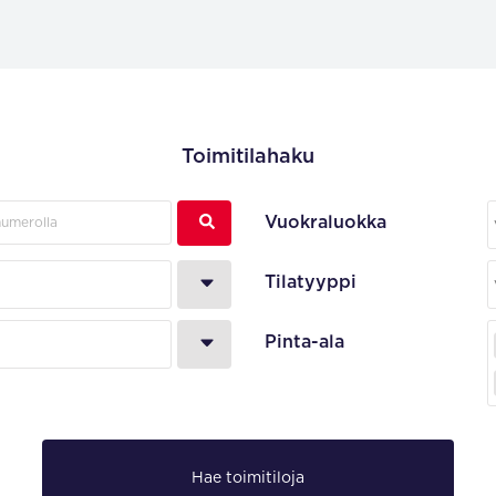
Toimitilahaku
Vuokraluokka
Tilatyyppi
Pinta-ala
Hae toimitiloja