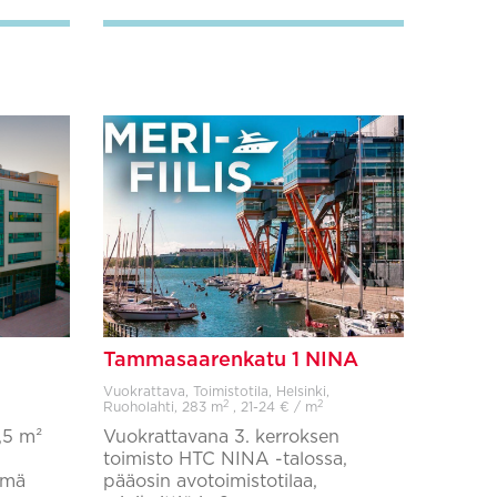
Tammasaarenkatu 1 NINA
Vuokrattava, Toimistotila, Helsinki,
2
2
Ruoholahti,
283 m
, 21-24 € / m
,5 m²
Vuokrattavana 3. kerroksen
toimisto HTC NINA -talossa,
ämä
pääosin avotoimistotilaa,