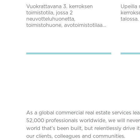
Vuokrattavana 3. kerroksen
Upeilla 
toimistotila, jossa 2
kerroks
neuvotteluhuonetta,
talossa.
toimistohuone, avotoimistotilaa...
Lisää suosikkeihin
As a global commercial real estate services le
52,000 professionals worldwide, we will never 
world that’s been built, but relentlessly drive i
our clients, colleagues and communities.