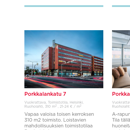
Porkkalankatu 7
Porkka
Vuokrattava, Toimistotila, Helsinki,
Vuokrattava
2
2
Ruoholahti,
310 m
, 21-24 € / m
Ruoholaht
Vapaa valoisa toisen kerroksen
A-rapun
310 m2 toimisto. Loistavien
Tila täll
mahdollisuuksien toimistotilaa
huoneit