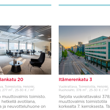
lankatu 20
Itämerenkatu 3
, Toimistotila, Helsinki,
Vuokrattava, Toimistotila, Helsinki,
2
2
2
2
i,
277 m
, 25-30 € / m
Ruoholahti,
378 m
, 25-30 € / m
 muuttovalmis toimisto.
Tarjolla vuokrattavaksi 378
ä hetkellä avotilana,
muuttovalmis toimistotila
a ja neuvotteluhuone on
korkealta 7. kerroksesta. T