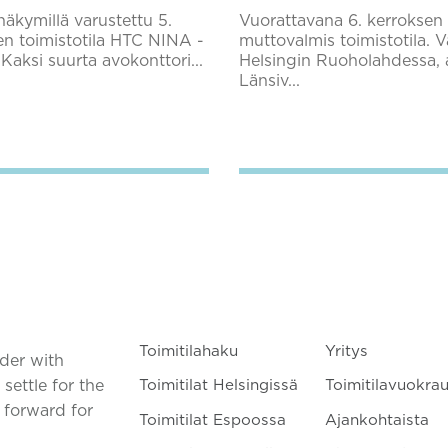
näkymillä varustettu 5.
Vuorattavana 6. kerroksen
en toimistotila HTC NINA -
muttovalmis toimistotila. V
 Kaksi suurta avokonttori...
Helsingin Ruoholahdessa, 
Länsiv...
Lisää suosikkeihin
Lisää suosikkeihin
Toimitilahaku
Yritys
ader with
settle for the
Toimitilat Helsingissä
Toimitilavuokra
t forward for
Toimitilat Espoossa
Ajankohtaista