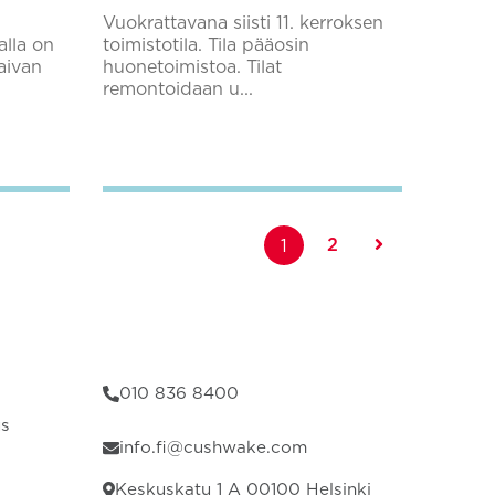
Vuokrattavana siisti 11. kerroksen
alla on
toimistotila. Tila pääosin
aivan
huonetoimistoa. Tilat
remontoidaan u...
Lisää suosikkeihin
2
1
010 836 8400
us
info.fi@cushwake.com
Keskuskatu 1 A 00100 Helsinki