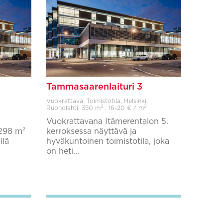
Tammasaarenlaituri 3
Vuokrattava, Toimistotila, Helsinki,
2
2
Ruoholahti,
350 m
, 16-20 € / m
Vuokrattavana Itämerentalon 5.
 298 m²
kerroksessa näyttävä ja
llä
hyväkuntoinen toimistotila, joka
on heti...
Lisää suosikkeihin