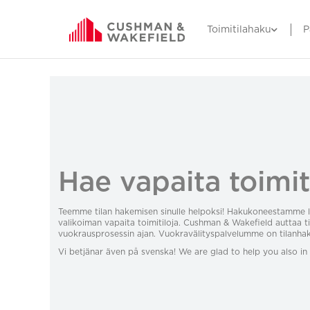
Toimitilahaku
P
Hae vapaita toimit
Teemme tilan hakemisen sinulle helpoksi! Hakukoneestamme 
valikoiman vapaita toimitiloja. Cushman & Wakefield auttaa ti
vuokrausprosessin ajan. Vuokravälityspalvelumme on tilanhaki
Vi betjänar även på svenska! We are glad to help you also in 