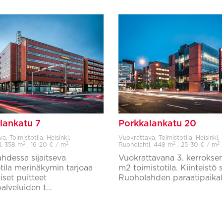
lankatu 7
Porkkalankatu 20
, Toimistotila, Helsinki,
Vuokrattava, Toimistotila, Helsinki,
2
2
2
2
i,
358 m
, 16-20 € / m
Ruoholahti,
448 m
, 25-30 € / m
hdessa sijaitseva
Vuokrattavana 3. kerrokse
tila merinäkymin tarjoaa
m2 toimistotila. Kiinteistö s
set puitteet
Ruoholahden paraatipaikalla
alveluiden t...
Lisää suosikkeihin
Lisää suosikkeihin