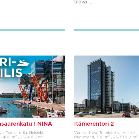
tilava ...
Lisää suosikkeihin
Lisää suosikkeihin
saarenkatu 1 NINA
Itämerentori 2
, Toimistotila, Helsinki,
Vuokrattava, Toimistotila, Helsinki,
2
2
2
2
i,
490 m
, 21-24 € / m
Ruoholahti,
380 m
, 25-30 € / m