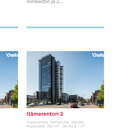
minikeittiö ja 2...
Lisää suosikkeihin
Itämerentori 2
Vuokrattava, Toimistotila, Helsinki,
2
2
Ruoholahti,
380 m
, 36-40 € / m