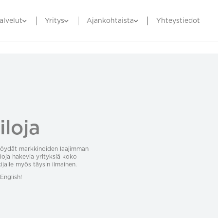
alvelut
Yritys
Ajankohtaista
Yhteystiedot
iloja
löydät markkinoiden laajimman
loja hakevia yrityksiä koko
jalle myös täysin ilmainen.
English!