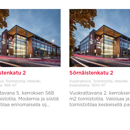
stenkatu 2
Sörnäistenkatu 2
, Toimistotila, Helsinki,
Vuokrattava, Toimistotila, Helsinki,
2
2
a,
568 m
Kalasatama,
1200 m
tavana 5. kerroksen 568
Vuokrattavana 2. kerrokse
stotila. Modernia ja siistiä
m2 toimistotila. Valoisaa j
ilaa erinomaisella sij...
toimistotilaa keskeisellä pai
Lisää suosikkeihin
Lisää suosikkeihin