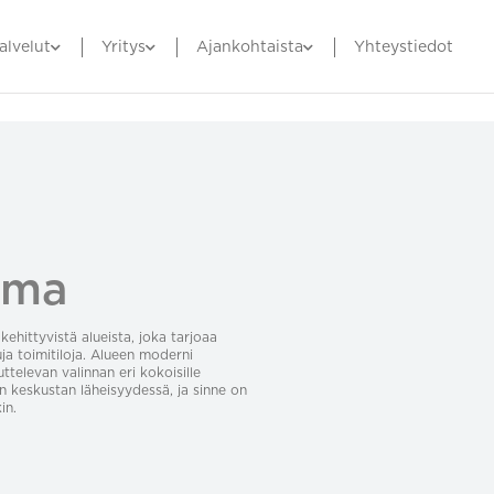
alvelut
Yritys
Ajankohtaista
Yhteystiedot
tama
hittyvistä alueista, joka tarjoaa
uja toimitiloja. Alueen moderni
uttelevan valinnan eri kokoisille
gin keskustan läheisyydessä, ja sinne on
in.