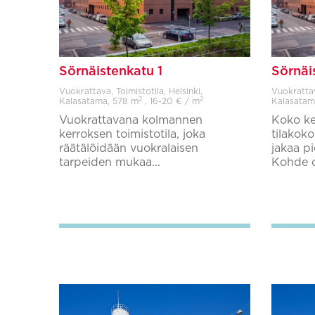
Sörnäistenkatu 1
Sörnäi
Vuokrattava, Toimistotila, Helsinki,
Vuokrattava
2
2
Kalasatama,
578 m
, 16-20 € / m
Kalasatam
Vuokrattavana kolmannen
Koko ke
kerroksen toimistotila, joka
tilakok
räätälöidään vuokralaisen
jakaa pi
tarpeiden mukaa...
Kohde on
Lisää suosikkeihin