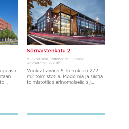
Sörnäistenkatu 2
Vuokrattava, Toimistotila, Helsinki,
2
Kalasatama,
272 m
opeasti
Vuokrattavana 5. kerroksen 272
aetaan
m2 toimistotila. Modernia ja siistiä
o...
toimistotilaa erinomaisella sij...
Lisää suosikkeihin