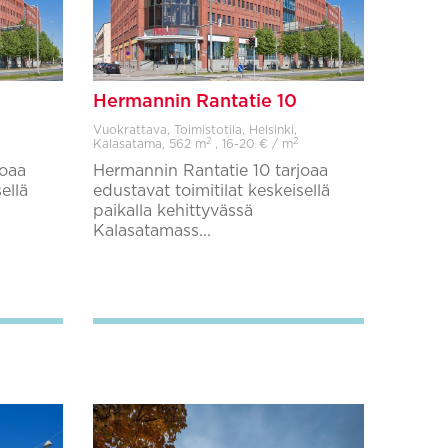
Hermannin Rantatie 10
Vuokrattava, Toimistotila, Helsinki,
2
2
Kalasatama,
562 m
, 16-20 € / m
joaa
Hermannin Rantatie 10 tarjoaa
ellä
edustavat toimitilat keskeisellä
paikalla kehittyvässä
Kalasatamass...
Lisää suosikkeihin