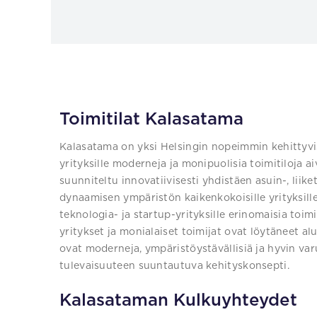
Toimitilat Kalasatama
Kalasatama on yksi Helsingin nopeimmin kehittyvist
yrityksille moderneja ja monipuolisia toimitiloja
suunniteltu innovatiivisesti yhdistäen asuin-, liike
dynaamisen ympäristön kaikenkokoisille yrityksille
teknologia- ja startup-yrityksille erinomaisia toi
yritykset ja monialaiset toimijat ovat löytäneet a
ovat moderneja, ympäristöystävällisiä ja hyvin varu
tulevaisuuteen suuntautuva kehityskonsepti.
Kalasataman Kulkuyhteydet