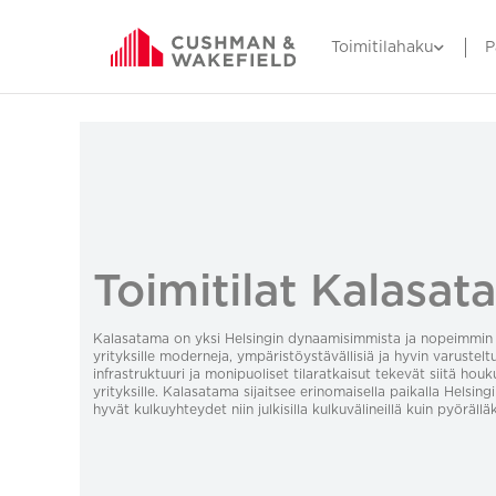
Toimitilahaku
P
Toimitilat Kalasa
Kalasatama on yksi Helsingin dynaamisimmista ja nopeimmin ke
yrityksille moderneja, ympäristöystävällisiä ja hyvin varustelt
infrastruktuuri ja monipuoliset tilaratkaisut tekevät siitä houk
yrityksille. Kalasatama sijaitsee erinomaisella paikalla Helsin
hyvät kulkuyhteydet niin julkisilla kulkuvälineillä kuin pyörälläk