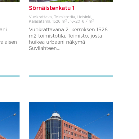
Sörnäistenkatu 1
Vuokrattava, Toimistotila, Helsinki,
2
2
Kalasatama,
1526 m
, 16-20 € / m
ani
Vuokrattavana 2. kerroksen 1526
m2 toimistotila. Toimisto, josta
alaisen
huikea urbaani näkymä
Suvilahteen...
Lisää suosikkeihin