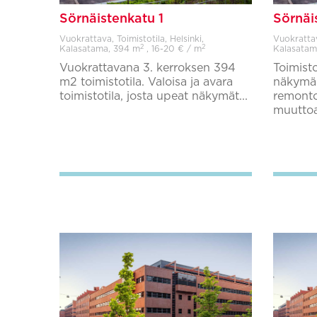
Sörnäistenkatu 1
Sörnäi
Vuokrattava, Toimistotila, Helsinki,
Vuokrattava
2
2
Kalasatama,
394 m
, 16-20 € / m
Kalasatam
Vuokrattavana 3. kerroksen 394
Toimisto
m2 toimistotila. Valoisa ja avara
näkymä 
toimistotila, josta upeat näkymät...
remonto
muuttoa,
Lisää suosikkeihin