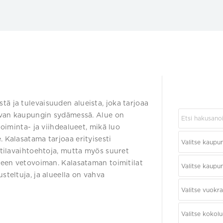
ä ja tulevaisuuden alueista, joka tarjoaa
 aivan kaupungin sydämessä. Alue on
toiminta- ja viihdealueet, mikä luo
. Kalasatama tarjoaa erityisesti
mitilavaihtoehtoja, mutta myös suuret
lueen vetovoiman. Kalasataman toimitilat
steltuja, ja alueella on vahva