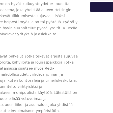
nne on hyvät kulkuyhteydet eri puolilta
oasema, joka yhdistää alueen Helsingin
ekevät liikkumisesta sujuvaa. Lisäksi
e helposti myös jalan tai pyörällä. Pyöräily
 hyvin suunnitellut pyöräilyreitit. Alueella
velevat yrityksiä ja asiakkaita.
tavat palvelut, jotka tekevät arjesta sujuvaa
loita, kahviloita ja lounaspaikkoja, jotka
satamassa sijaitsee myös Redi-
mahdollisuudet, viihdetarjonnan ja
eluja, kuten kuntosaleja ja urheilukeskuksia,
nniteltu viihtyisäksi ja
e alueen monipuolista käyttöä. Lähistöllä on
ueelle lisää vetovoimaa ja
suuden liike- ja asuinalue, joka yhdistää
elut elinvoimaiseen ympäristöön.