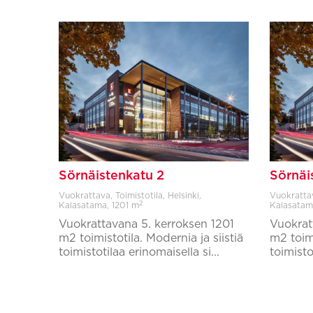
Sörnäistenkatu 2
Sörnäi
Vuokrattava, Toimistotila, Helsinki,
Vuokrattava
2
Kalasatama,
1201 m
Kalasatam
Vuokrattavana 5. kerroksen 1201
Vuokrat
m2 toimistotila. Modernia ja siistiä
m2 toimi
toimistotilaa erinomaisella si...
toimistot
Lisää suosikkeihin