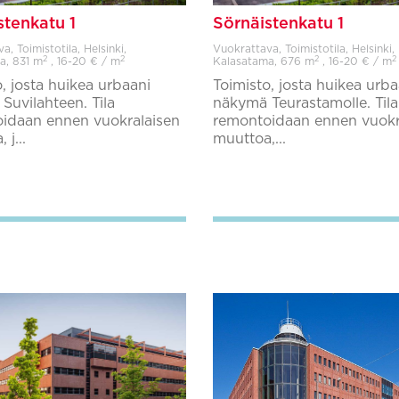
stenkatu 1
Sörnäistenkatu 1
, Toimistotila, Helsinki,
Vuokrattava, Toimistotila, Helsinki,
2
2
2
2
a,
831 m
, 16-20 € / m
Kalasatama,
676 m
, 16-20 € / m
, josta huikea urbaani
Toimisto, josta huikea urba
Suvilahteen. Tila
näkymä Teurastamolle. Tila
idaan ennen vuokralaisen
remontoidaan ennen vuokr
 j...
muuttoa,...
Lisää suosikkeihin
Lisää suosikkeihin