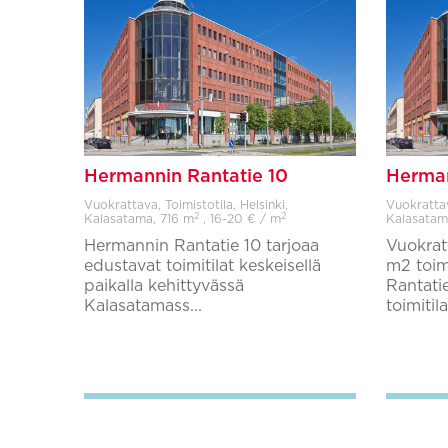
Hermannin Rantatie 10
Herman
Vuokrattava, Toimistotila, Helsinki,
Vuokrattava
2
2
Kalasatama,
716 m
, 16-20 € / m
Kalasatam
Hermannin Rantatie 10 tarjoaa
Vuokrat
edustavat toimitilat keskeisellä
m2 toim
paikalla kehittyvässä
Rantati
Kalasatamass...
toimitila
Lisää suosikkeihin