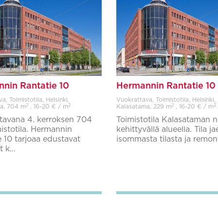
nin Rantatie 10
Hermannin Rantatie 10
, Toimistotila, Helsinki,
Vuokrattava, Toimistotila, Helsinki,
2
2
2
2
a,
704 m
, 16-20 € / m
Kalasatama,
229 m
, 16-20 € / m
tavana 4. kerroksen 704
Toimistotila Kalasataman n
istotila. Hermannin
kehittyvällä alueella. Tila j
e 10 tarjoaa edustavat
isommasta tilasta ja remont
t k...
Lisää suosikkeihin
Lisää suosikkeihin