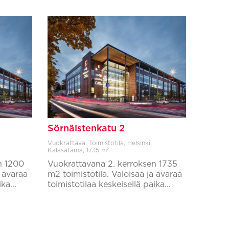
Sörnäistenkatu 2
Vuokrattava, Toimistotila, Helsinki,
2
Kalasatama,
1735 m
n 1200
Vuokrattavana 2. kerroksen 1735
a avaraa
m2 toimistotila. Valoisaa ja avaraa
ka...
toimistotilaa keskeisellä paika...
Lisää suosikkeihin