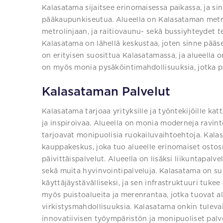
Kalasatama sijaitsee erinomaisessa paikassa, ja si
pääkaupunkiseutua. Alueella on Kalasataman metr
metrolinjaan, ja raitiovaunu- sekä bussiyhteydet t
Kalasatama on lähellä keskustaa, joten sinne pääse
on erityisen suosittua Kalasatamassa, ja alueella on
on myös monia pysäköintimahdollisuuksia, jotka pal
Kalasataman Palvelut
Kalasatama tarjoaa yrityksille ja työntekijöille kat
ja inspiroivaa. Alueella on monia moderneja ravinto
tarjoavat monipuolisia ruokailuvaihtoehtoja. Kala
kauppakeskus, joka tuo alueelle erinomaiset ostos
päivittäispalvelut. Alueella on lisäksi liikuntapalv
sekä muita hyvinvointipalveluja. Kalasatama on suu
käyttäjäystävälliseksi, ja sen infrastruktuuri tuke
myös puistoalueita ja merenrantaa, jotka tuovat al
virkistysmahdollisuuksia. Kalasatama onkin tulevai
innovatiivisen työympäristön ja monipuoliset palv