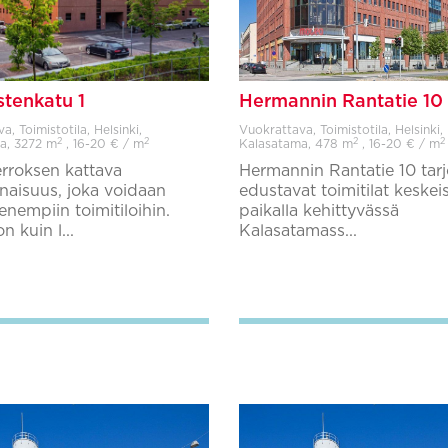
stenkatu 1
Hermannin Rantatie 10
, Toimistotila, Helsinki,
Vuokrattava, Toimistotila, Helsinki,
2
2
2
2
a,
3272 m
, 16-20 € / m
Kalasatama,
478 m
, 16-20 € / m
rroksen kattava
Hermannin Rantatie 10 tar
onaisuus, joka voidaan
edustavat toimitilat keskeis
enempiin toimitiloihin.
paikalla kehittyvässä
 kuin l...
Kalasatamass...
Lisää suosikkeihin
Lisää suosikkeihin