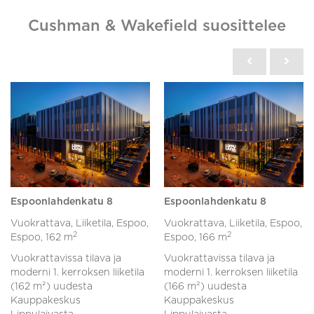
Cushman & Wakefield suosittelee
Espoonlahdenkatu 8
Espoonlahdenkatu 8
Vuokrattava, Liiketila, Espoo,
Vuokrattava, Liiketila, Espoo,
2
2
Espoo,
162 m
Espoo,
166 m
Vuokrattavissa tilava ja
Vuokrattavissa tilava ja
moderni 1. kerroksen liiketila
moderni 1. kerroksen liiketila
(162 m²) uudesta
(166 m²) uudesta
Kauppakeskus
Kauppakeskus