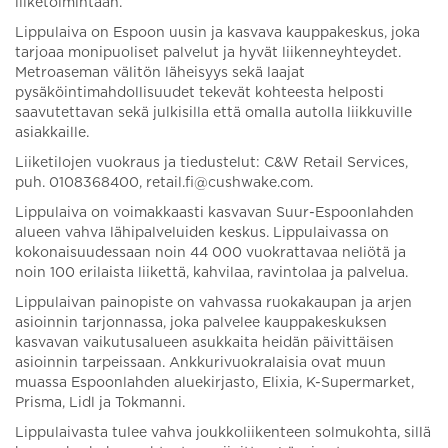
liiketoimintaan.
Lippulaiva on Espoon uusin ja kasvava kauppakeskus, joka
tarjoaa monipuoliset palvelut ja hyvät liikenneyhteydet.
Metroaseman välitön läheisyys sekä laajat
pysäköintimahdollisuudet tekevät kohteesta helposti
saavutettavan sekä julkisilla että omalla autolla liikkuville
asiakkaille.
Liiketilojen vuokraus ja tiedustelut: C&W Retail Services,
puh. 0108368400, retail.fi@cushwake.com.
Lippulaiva on voimakkaasti kasvavan Suur-Espoonlahden
alueen vahva lähipalveluiden keskus. Lippulaivassa on
kokonaisuudessaan noin 44 000 vuokrattavaa neliötä ja
noin 100 erilaista liikettä, kahvilaa, ravintolaa ja palvelua.
Lippulaivan painopiste on vahvassa ruokakaupan ja arjen
asioinnin tarjonnassa, joka palvelee kauppakeskuksen
kasvavan vaikutusalueen asukkaita heidän päivittäisen
asioinnin tarpeissaan. Ankkurivuokralaisia ovat muun
muassa Espoonlahden aluekirjasto, Elixia, K-Supermarket,
Prisma, Lidl ja Tokmanni.
Lippulaivasta tulee vahva joukkoliikenteen solmukohta, sillä