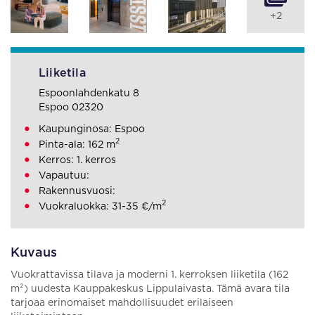
+2
Liiketila
Espoonlahdenkatu 8
Espoo 02320
Kaupunginosa: Espoo
2
Pinta-ala: 162 m
Kerros: 1. kerros
Vapautuu:
Rakennusvuosi:
2
Vuokraluokka: 31-35 €/m
Kuvaus
Vuokrattavissa tilava ja moderni 1. kerroksen liiketila (162
m²) uudesta Kauppakeskus Lippulaivasta. Tämä avara tila
tarjoaa erinomaiset mahdollisuudet erilaiseen