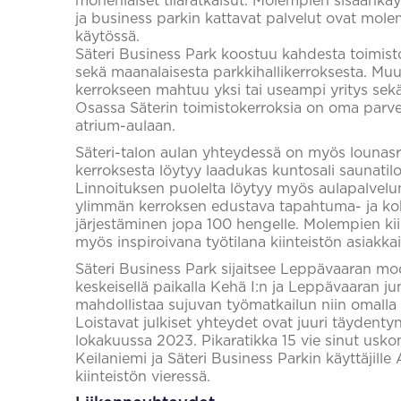
monenlaiset tilaratkaisut. Molempien sisäänkä
ja business parkin kattavat palvelut ovat mol
käytössä.
Säteri Business Park koostuu kahdesta toimistot
sekä maanalaisesta parkkihallikerroksesta. Muu
kerrokseen mahtuu yksi tai useampi yritys sekä
Osassa Säterin toimistokerroksia on oma parvek
atrium-aulaan.
Säteri-talon aulan yhteydessä on myös lounas
kerroksesta löytyy laadukas kuntosali saunatiloi
Linnoituksen puolelta löytyy myös aulapalvelu
ylimmän kerroksen edustava tapahtuma- ja koko
järjestäminen jopa 100 hengelle. Molempien kiin
myös inspiroivana työtilana kiinteistön asiakkaill
Säteri Business Park sijaitsee Leppävaaran mo
keskeisellä paikalla Kehä I:n ja Leppävaaran j
mahdollistaa sujuvan työmatkailun niin omalla au
Loistavat julkiset yhteydet ovat juuri täydentyn
lokakuussa 2023. Pikaratikka 15 vie sinut uskom
Keilaniemi ja Säteri Business Parkin käyttäjil
kiinteistön vieressä.