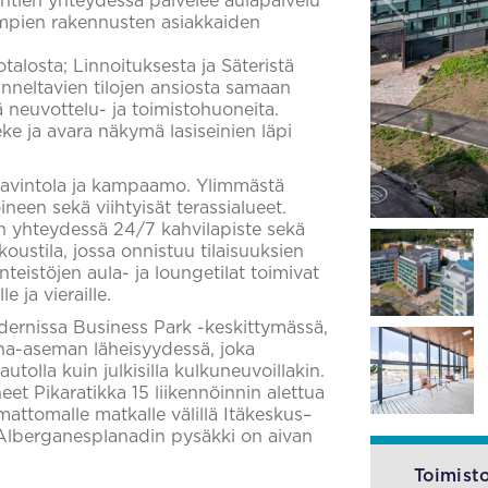
yntien yhteydessä palvelee aulapalvelu
empien rakennusten asiakkaiden
alosta; Linnoituksesta ja Säteristä
nneltavien tilojen ansiosta samaan
 neuvottelu- ja toimistohuoneita.
e ja avara näkymä lasiseinien läpi
ravintola ja kampaamo. Ylimmästä
neen sekä viihtyisät terassialueet.
n yhteydessä 24/7 kahvilapiste sekä
ustila, jossa onnistuu tilaisuuksien
teistöjen aula- ja loungetilat toimivat
e ja vieraille.
dernissa Business Park -keskittymässä,
una-aseman läheisyydessä, joka
tolla kuin julkisilla kulkuneuvoillakin.
eet Pikaratikka 15 liikennöinnin alettua
attomalle matkalle välillä Itäkeskus–
le Alberganesplanadin pysäkki on aivan
Toimisto