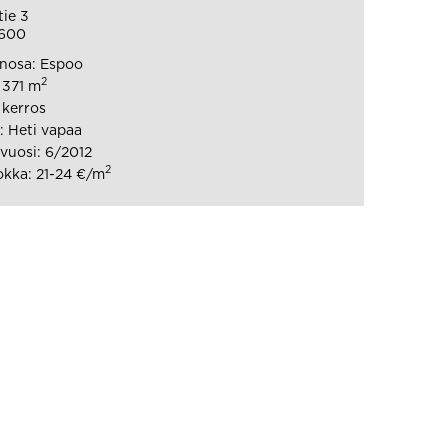
tie 3
600
nosa: Espoo
2
 371 m
 kerros
 Heti vapaa
vuosi: 6/2012
2
kka: 21-24 €/m