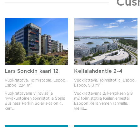
Cus
Lars Sonckin kaari 12
Keilalahdentie 2-4
Vuokrattava, Toimistotila, Espoo,
Vuokrattava, Toimistotila, Espoo,
2
2
Espoo,
224 m
Espoo,
518 m
Vuokrattavana viihtyisä ja
Vuokrattavana 2. kerroksen 518
hyväkuntoinen toimistotila Stella
m2 toimistotila Keilaniemestä.
Business Parkin Solaris-talon 4.
Espoon Keilaniemen rannalla,
kerr...
ylellis...