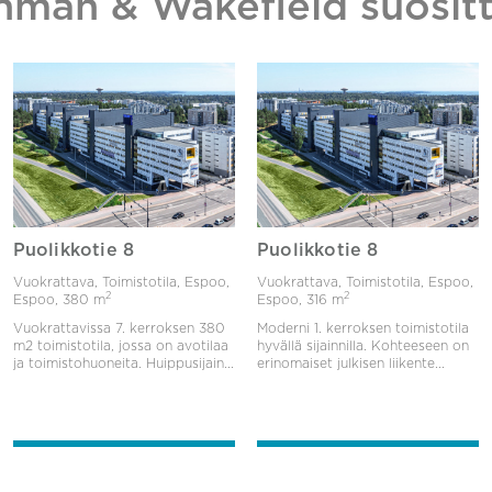
hman & Wakefield suositt
Puolikkotie 8
Puolikkotie 8
Vuokrattava, Toimistotila, Espoo,
Vuokrattava, Toimistotila, Espoo,
2
2
Espoo,
380 m
Espoo,
316 m
Vuokrattavissa 7. kerroksen 380
Moderni 1. kerroksen toimistotila
m2 toimistotila, jossa on avotilaa
hyvällä sijainnilla. Kohteeseen on
ja toimistohuoneita. Huippusijain...
erinomaiset julkisen liikente...