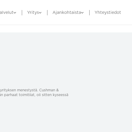
alvelut
Yritys
Ajankohtaista
Yhteystiedot
sa yrityksen menestystä. Cushman &
än parhaat toimitilat, oli sitten kyseessä