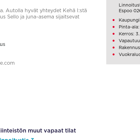
Linnoitus
lla. Autolla hyvät yhteydet Kehä I:stä
Espoo 02
s Sello ja juna-asema sijaitsevat
Kaupungi
Pinta-ala:
Kerros: 3.
Vapautuu:
us
Rakennus
Vuokraluo
ke.com
iinteistön muut vapaat tilat