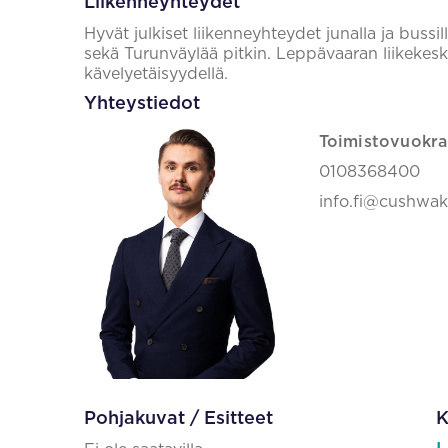
Liikenneyhteydet
Hyvät julkiset liikenneyhteydet junalla ja bussi
sekä Turunväylää pitkin. Leppävaaran liikekesku
kävelyetäisyydellä.
Yhteystiedot
Toimistovuokra
0108368400
info.fi@cushwa
Pohjakuvat / Esitteet
K