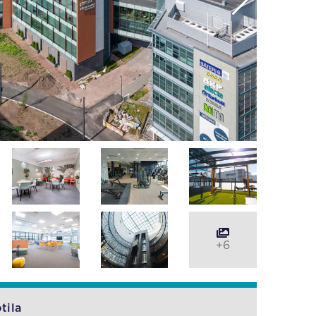
+6
tila