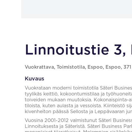
Linnoitustie 3
Vuokrattava, Toimistotila, Espoo, Espoo, 37
Kuvaus
Vuokrataan moderni toimistotila Säteri Business
tyylikäs keittiö, kokoontumistilaa ja työhuonei
toiveiden mukaan muutoksia. Kokonaispinta-ala
tiloista, kuten aulasta ja vessoista. Kiinteistö s
kivenheiton päässä Sellosta ja Leppävaaran ju
Vuosina 2001-2012 valmistunut Säteri Busines
Linnoituksesta ja Säteristä. Säteri Business Pa