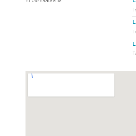
L
Ei ole saatavilla
T
L
T
L
T