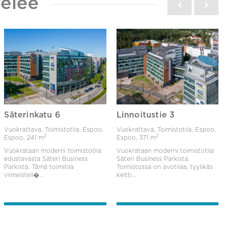
elee
Säterinkatu 6
Linnoitustie 3
Vuokrattava, Toimistotila, Espoo,
Vuokrattava, Toimistotila, Espoo,
2
2
Espoo,
241 m
Espoo,
371 m
Vuokrataan moderni toimistotila
Vuokrataan moderni toimistotila
edustavasta Säteri Business
Säteri Business Parkista.
Parkista. Tämä toimitila
Toimistossa on avotilaa, tyylikäs
viimeistell�...
keitti...