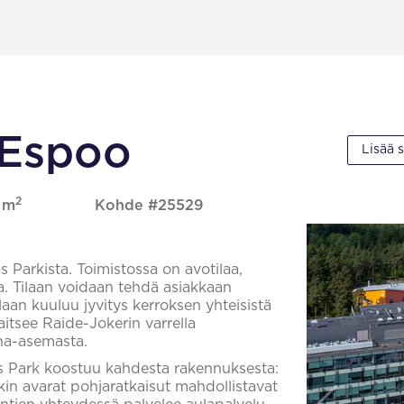
, Espoo
Lisää 
2
1 m
Kohde #25529
 Parkista. Toimistossa on avotilaa,
ta. Tilaan voidaan tehdä asiakkaan
an kuuluu jyvitys kerroksen yhteisistä
ijaitsee Raide-Jokerin varrella
na-asemasta.
s Park koostuu kahdesta rakennuksesta:
rkin avarat pohjaratkaisut mahdollistavat