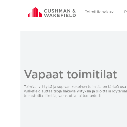
Toimitilahaku
P
Vapaat toimitilat
Toimiva, viihtyisä ja sopivan kokoinen toimitila on tärkeä o
Wakefield auttaa tiloja hakevia yrityksiä ja sijoittajia löytämä
toimistotila, liiketila, varastotila tai tuotantotila.