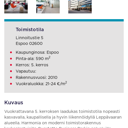
Toimistotila
Linnoitustie 5
Espoo 02600
Kaupunginosa: Espoo
2
Pinta-ala: 590 m
Kerros: 5. kerros
Vapautuu:
Rakennusvuosi: 2010
2
Vuokraluokka: 21-24 €/m
Kuvaus
Vuokrattavana 5. kerroksen laadukas toimistotila nopeasti
kasvavalla, kaupallisella ja hyvin liikennöidyllä Leppävaaran
alueella. Harmonia on moderni toimistorakennus