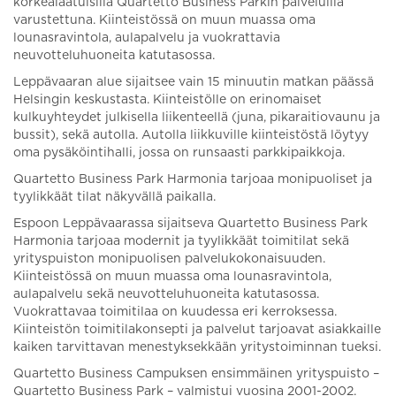
korkealaatuisilla Quartetto Business Parkin palveluilla
varustettuna. Kiinteistössä on muun muassa oma
lounasravintola, aulapalvelu ja vuokrattavia
neuvotteluhuoneita katutasossa.
Leppävaaran alue sijaitsee vain 15 minuutin matkan päässä
Helsingin keskustasta. Kiinteistölle on erinomaiset
kulkuyhteydet julkisella liikenteellä (juna, pikaraitiovaunu ja
bussit), sekä autolla. Autolla liikkuville kiinteistöstä löytyy
oma pysäköintihalli, jossa on runsaasti parkkipaikkoja.
Quartetto Business Park Harmonia tarjoaa monipuoliset ja
tyylikkäät tilat näkyvällä paikalla.
Espoon Leppävaarassa sijaitseva Quartetto Business Park
Harmonia tarjoaa modernit ja tyylikkäät toimitilat sekä
yrityspuiston monipuolisen palvelukokonaisuuden.
Kiinteistössä on muun muassa oma lounasravintola,
aulapalvelu sekä neuvotteluhuoneita katutasossa.
Vuokrattavaa toimitilaa on kuudessa eri kerroksessa.
Kiinteistön toimitilakonsepti ja palvelut tarjoavat asiakkaille
kaiken tarvittavan menestyksekkään yritystoiminnan tueksi.
Quartetto Business Campuksen ensimmäinen yrityspuisto –
Quartetto Business Park – valmistui vuosina 2001-2002.