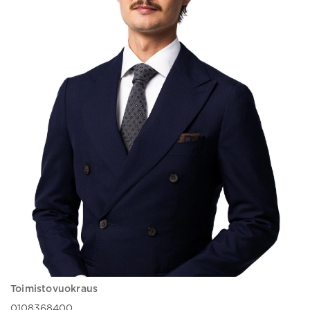
Toimistovuokraus
0108368400