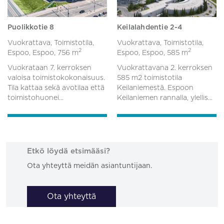
Puolikkotie 8
Keilalahdentie 2-4
Vuokrattava, Toimistotila,
Vuokrattava, Toimistotila,
2
2
Espoo, Espoo,
756 m
Espoo, Espoo,
585 m
Vuokrataan 7. kerroksen
Vuokrattavana 2. kerroksen
valoisa toimistokokonaisuus.
585 m2 toimistotila
Tila kattaa sekä avotilaa että
Keilaniemestä. Espoon
toimistohuonei...
Keilaniemen rannalla, ylellis...
Etkö löydä etsimääsi?
Ota yhteyttä meidän asiantuntijaan.
Ota yhteyttä