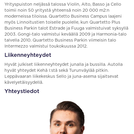
Yrityspuiston neljässä talossa Violin, Alto, Basso ja Cello
toimii noin 50 yritystä yhteensä noin 20 000 m2:n
moderneissa tiloissa. Quartetto Business Campus laajeni
myös Linnoitustien toiselle puolelle, kun Quartetto Plus
Business Parkin talot Estrade ja Fuuga valmistuivat syksyllä
2003. Gongi-talo valmistui keväällä 2009 ja Harmonia-talo
talvella 2010. Quartetto Business Parkin viimeisin talo
Intermezzo valmistui toukokuussa 2012.
Liikenneyhteydet
Hyvät julkiset liikenneyhteydet junalla ja bussilla. Autolla
hyvät yhteydet Kehä I:stä sekä Turunväylää pitkin.
Leppävaaran liikekeskus Sello ja juna-asema sijaitsevat
kävelyetäisyydellä.
Yhteystiedot