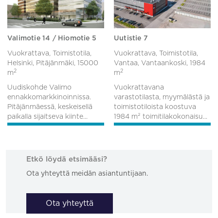
Valimotie 14 / Hiomotie 5
Uutistie 7
Vuokrattava, Toimistotila,
Vuokrattava, Toimistotila,
Helsinki, Pitäjänmäki,
15000
Vantaa, Vantaankoski,
1984
2
2
m
m
Uudiskohde Valimo
Vuokrattavana
ennakkomarkkinoinnissa.
varastotilasta, myymälästä ja
Pitäjänmäessä, keskeisellä
toimistotiloista koostuva
paikalla sijaitseva kiinte...
1984 m² toimitilakokonaisu...
Etkö löydä etsimääsi?
Ota yhteyttä meidän asiantuntijaan.
Ota yhteyttä