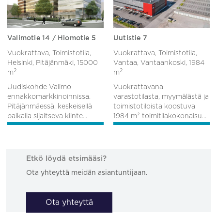
Valimotie 14 / Hiomotie 5
Uutistie 7
Vuokrattava, Toimistotila,
Vuokrattava, Toimistotila,
Helsinki, Pitäjänmäki,
15000
Vantaa, Vantaankoski,
1984
2
2
m
m
Uudiskohde Valimo
Vuokrattavana
ennakkomarkkinoinnissa.
varastotilasta, myymälästä ja
Pitäjänmäessä, keskeisellä
toimistotiloista koostuva
paikalla sijaitseva kiinte...
1984 m² toimitilakokonaisu...
Etkö löydä etsimääsi?
Ota yhteyttä meidän asiantuntijaan.
Ota yhteyttä