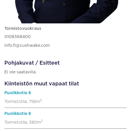
Toimistovuokraus
0108368400
info.fi@cushwake.com
Pohjakuvat / Esitteet
Ei ole saatavilla
Kiinteistön muut vapaat tilat
Puolikkotie 8
2
Toimistotila, 756m
Puolikkotie 8
2
Toimistotila, 380m