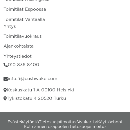
Toimitilat Espoossa
Toimitilat Vantaalla
Yritys
Toimitilavuokraus
Ajankohtaista
Yhteystiedot
010 836 8400
info.fi@cushwake.com
Keskuskatu 1 A 00100 Helsinki
Tykistökatu 4 20520 Turku
Evästekäytäntö
Tietosuojailmoitus
Sivukartta
Käyttöehdot
Kolmannen osapuolen tietosuojailmoitus