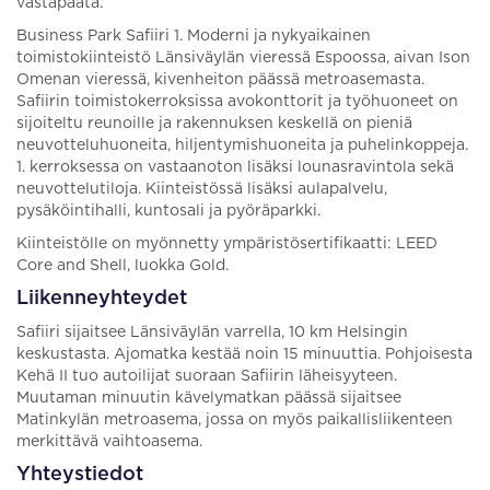
vastapäätä.
Business Park Safiiri 1. Moderni ja nykyaikainen
toimistokiinteistö Länsiväylän vieressä Espoossa, aivan Ison
Omenan vieressä, kivenheiton päässä metroasemasta.
Safiirin toimistokerroksissa avokonttorit ja työhuoneet on
sijoiteltu reunoille ja rakennuksen keskellä on pieniä
neuvotteluhuoneita, hiljentymishuoneita ja puhelinkoppeja.
1. kerroksessa on vastaanoton lisäksi lounasravintola sekä
neuvottelutiloja. Kiinteistössä lisäksi aulapalvelu,
pysäköintihalli, kuntosali ja pyöräparkki.
Kiinteistölle on myönnetty ympäristösertifikaatti: LEED
Core and Shell, luokka Gold.
Liikenneyhteydet
Safiiri sijaitsee Länsiväylän varrella, 10 km Helsingin
keskustasta. Ajomatka kestää noin 15 minuuttia. Pohjoisesta
Kehä II tuo autoilijat suoraan Safiirin läheisyyteen.
Muutaman minuutin kävelymatkan päässä sijaitsee
Matinkylän metroasema, jossa on myös paikallisliikenteen
merkittävä vaihtoasema.
Yhteystiedot