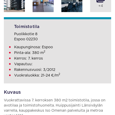
+4
Toimistotila
Puolikkotie 8
Espoo 02230
Kaupunginosa: Espoo
2
Pinta-ala: 380 m
Kerros: 7. kerros
Vapautuu:
Rakennusvuosi: 3/2012
2
Vuokraluokka: 21-24 €/m
Kuvaus
Vuokrattavissa 7. kerroksen 380 m2 toimistotila, jossa on
avotilaa ja toimistohuoneita. Huippusijainti Länsiväylän
varrella, kauppakeskus Iso Omenan palveluita ja metroa