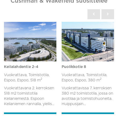
Cushman & Wakefield suosittelee
Keilalahdentie 2-4
Puolikkotie 8
Vuokrattava, Toimistotila,
Vuokrattava, Toimistotila,
2
2
Espoo, Espoo,
518 m
Espoo, Espoo,
380 m
Vuokrattavana 2. kerroksen
Vuokrattavissa 7. kerroksen
518 m2 toimistotila
380 m2 toimistotila, jossa on
Keilaniemestä. Espoon
avotilaa ja toimistohuoneita.
Keilaniemen rannalla, ylellis...
Huippusijain...