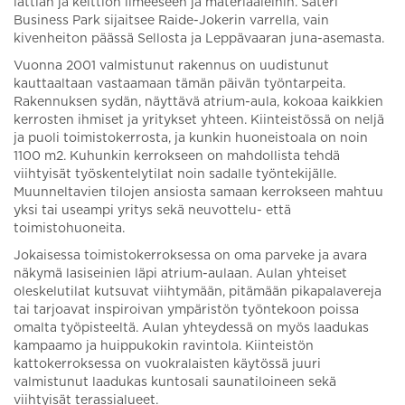
lattian ja keittiön ilmeeseen ja materiaaleihin. Säteri
Business Park sijaitsee Raide-Jokerin varrella, vain
kivenheiton päässä Sellosta ja Leppävaaran juna-asemasta.
Vuonna 2001 valmistunut rakennus on uudistunut
kauttaaltaan vastaamaan tämän päivän työntarpeita.
Rakennuksen sydän, näyttävä atrium-aula, kokoaa kaikkien
kerrosten ihmiset ja yritykset yhteen. Kiinteistössä on neljä
ja puoli toimistokerrosta, ja kunkin huoneistoala on noin
1100 m2. Kuhunkin kerrokseen on mahdollista tehdä
viihtyisät työskentelytilat noin sadalle työntekijälle.
Muunneltavien tilojen ansiosta samaan kerrokseen mahtuu
yksi tai useampi yritys sekä neuvottelu- että
toimistohuoneita.
Jokaisessa toimistokerroksessa on oma parveke ja avara
näkymä lasiseinien läpi atrium-aulaan. Aulan yhteiset
oleskelutilat kutsuvat viihtymään, pitämään pikapalavereja
tai tarjoavat inspiroivan ympäristön työntekoon poissa
omalta työpisteeltä. Aulan yhteydessä on myös laadukas
kampaamo ja huippukokin ravintola. Kiinteistön
kattokerroksessa on vuokralaisten käytössä juuri
valmistunut laadukas kuntosali saunatiloineen sekä
viihtyisät terassialueet.