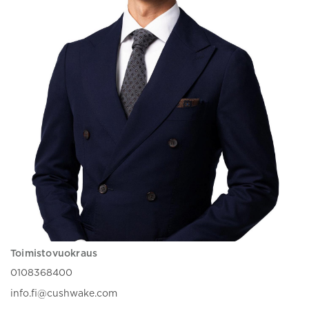
Toimistovuokraus
0108368400
info.fi@cushwake.com