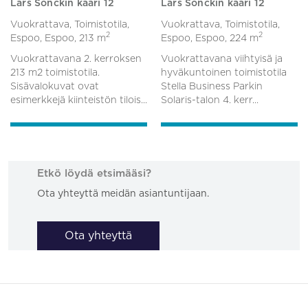
Lars Sonckin kaari 12
Lars Sonckin kaari 12
Vuokrattava, Toimistotila,
Vuokrattava, Toimistotila,
2
2
Espoo, Espoo,
213 m
Espoo, Espoo,
224 m
Vuokrattavana 2. kerroksen
Vuokrattavana viihtyisä ja
213 m2 toimistotila.
hyväkuntoinen toimistotila
Sisävalokuvat ovat
Stella Business Parkin
esimerkkejä kiinteistön tilois...
Solaris-talon 4. kerr...
Etkö löydä etsimääsi?
Ota yhteyttä meidän asiantuntijaan.
Ota yhteyttä