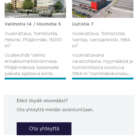
Valimotie 14 / Hiomotie 5
Uutistie 7
Vuokrattava, Toimistotila,
Vuokrattava, Toimistotila,
Helsinki, Pitäjänmäki,
15000
Vantaa, Vantaankoski,
1984
2
2
m
m
Uudiskohde Valimo
Vuokrattavana
ennakkomarkkinoinnissa.
varastotilasta, myymälästä ja
Pitäjänmäessä, keskeisellä
toimistotiloista koostuva
paikalla sijaitseva kiinte...
1984 m² toimitilakokonaisu...
Etkö löydä etsimääsi?
Ota yhteyttä meidän asiantuntijaan.
Ota yhteyttä