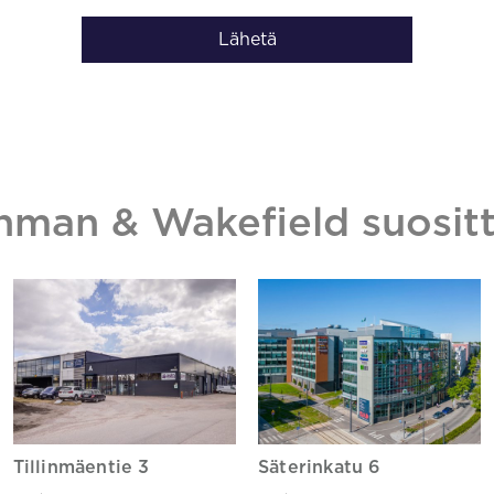
Lähetä
hman & Wakefield suositt
Tillinmäentie 3
Säterinkatu 6