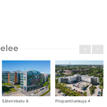
elee
Säterinkatu 6
Piispantilankuja 4