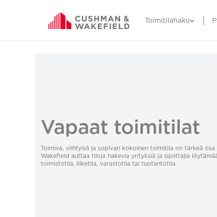
Toimitilahaku
P
Vapaat toimitilat
Toimiva, viihtyisä ja sopivan kokoinen toimitila on tärkeä o
Wakefield auttaa tiloja hakevia yrityksiä ja sijoittajia löytämä
toimistotila, liiketila, varastotila tai tuotantotila.