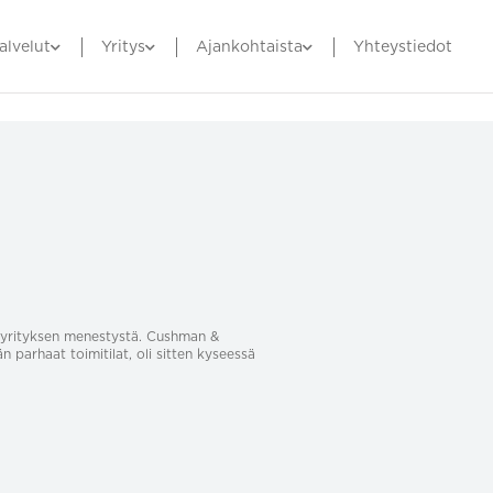
alvelut
Yritys
Ajankohtaista
Yhteystiedot
sa yrityksen menestystä. Cushman &
än parhaat toimitilat, oli sitten kyseessä