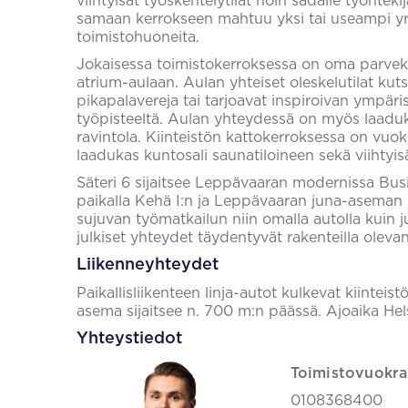
viihtyisät työskentelytilat noin sadalle työnteki
samaan kerrokseen mahtuu yksi tai useampi yri
toimistohuoneita.
Jokaisessa toimistokerroksessa on oma parveke
atrium-aulaan. Aulan yhteiset oleskelutilat ku
pikapalavereja tai tarjoavat inspiroivan ympär
työpisteeltä. Aulan yhteydessä on myös laad
ravintola. Kiinteistön kattokerroksessa on vuok
laadukas kuntosali saunatiloineen sekä viihtyisä
Säteri 6 sijaitsee Leppävaaran modernissa Busi
paikalla Kehä I:n ja Leppävaaran juna-aseman 
sujuvan työmatkailun niin omalla autolla kuin ju
julkiset yhteydet täydentyvät rakenteilla oleva
Liikenneyhteydet
Paikallisliikenteen linja-autot kulkevat kiinte
asema sijaitsee n. 700 m:n päässä. Ajoaika Hel
Yhteystiedot
Toimistovuokra
0108368400