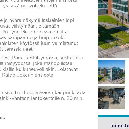
jälle. Muunneltavien tilojen ansiosta
tys sekä neuvottelu- että
 ja avara näkymä lasiseinien läpi
tsuvat viihtymään, pitämään
istön työntekoon poissa omalta
ukas kampaamo ja huippukokin
ralaisten käytössä juuri valmistunut
t terassialueet.
ness Park -keskittymässä, keskeisellä
läheisyydessä, joka mahdollistaa
lkisilla kulkuneuvoillakin. Loistavat
n Raide-Jokerin ansiosta
istön sivuitse. Leppävaaran kaupunkiradan
sinki-Vantaan lentokentälle n. 20 min.
us
Toimisto