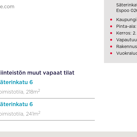
Säterinka
ke.com
Espoo 02
Kaupungi
Pinta-ala:
Kerros: 2.
Vapautuu:
Rakennus
Vuokraluo
iinteistön muut vapaat tilat
äterinkatu 6
2
oimistotila, 218m
äterinkatu 6
2
oimistotila, 241m