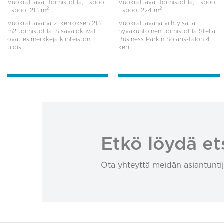
Vuokrattava, Toimistotila, Espoo,
Vuokrattava, Toimistotila, Espoo,
2
2
Espoo,
213 m
Espoo,
224 m
Vuokrattavana 2. kerroksen 213
Vuokrattavana viihtyisä ja
m2 toimistotila. Sisävalokuvat
hyväkuntoinen toimistotila Stella
ovat esimerkkejä kiinteistön
Business Parkin Solaris-talon 4.
tilois...
kerr...
Etkö löydä et
Ota yhteyttä meidän asiantuntij