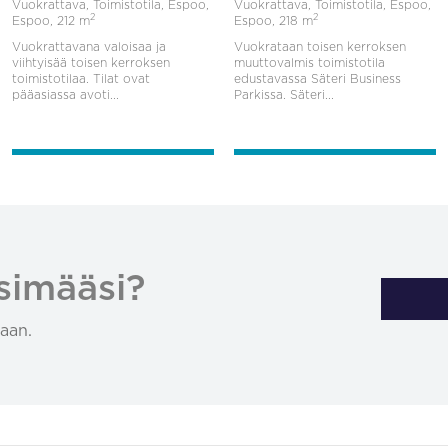
Vuokrattava, Toimistotila, Espoo,
Vuokrattava, Toimistotila, Espoo,
2
2
Espoo,
212 m
Espoo,
218 m
Vuokrattavana valoisaa ja
Vuokrataan toisen kerroksen
viihtyisää toisen kerroksen
muuttovalmis toimistotila
toimistotilaa. Tilat ovat
edustavassa Säteri Business
pääasiassa avoti...
Parkissa. Säteri...
simääsi?
aan.