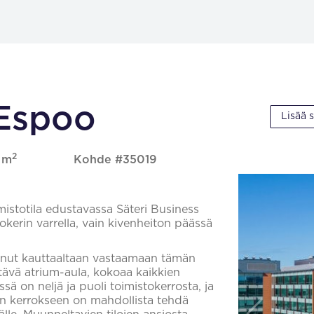
 Espoo
Lisää 
2
8 m
Kohde #35019
istotila edustavassa Säteri Business
okerin varrella, vain kivenheiton päässä
nut kauttaaltaan vastaamaan tämän
ävä atrium-aula, kokoaa kaikkien
ssä on neljä ja puoli toimistokerrosta, ja
n kerrokseen on mahdollista tehdä