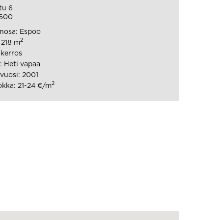
tu 6
600
nosa: Espoo
2
 218 m
 kerros
 Heti vapaa
vuosi: 2001
2
kka: 21-24 €/m