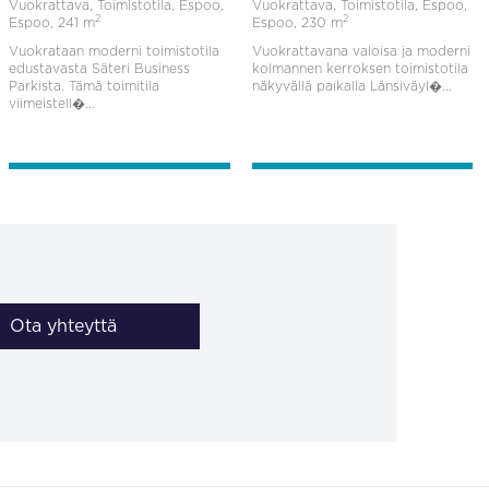
Vuokrattava, Toimistotila, Espoo,
Vuokrattava, Toimistotila, Espoo,
2
2
Espoo,
241 m
Espoo,
230 m
Vuokrataan moderni toimistotila
Vuokrattavana valoisa ja moderni
edustavasta Säteri Business
kolmannen kerroksen toimistotila
Parkista. Tämä toimitila
näkyvällä paikalla Länsiväyl�...
viimeistell�...
Ota yhteyttä