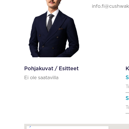
info.fi@cushwa
Pohjakuvat / Esitteet
K
S
Ei ole saatavilla
T
S
T