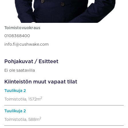
Toimistovuokraus
0108368400
info.fi@cushwake.com
Pohjakuvat / Esitteet
Ei ole saatavilla
Kiinteistön muut vapaat tilat
Tuulikuja 2
2
Toimistotila, 1572m
Tuulikuja 2
2
Toimistotila, 588m