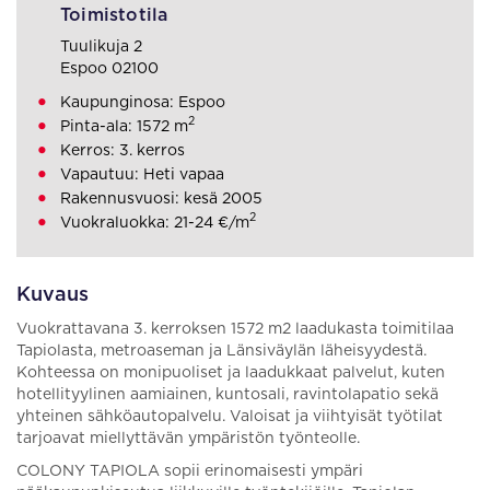
Toimistotila
Tuulikuja 2
Espoo 02100
Kaupunginosa: Espoo
2
Pinta-ala: 1572 m
Kerros: 3. kerros
Vapautuu: Heti vapaa
Rakennusvuosi: kesä 2005
2
Vuokraluokka: 21-24 €/m
Kuvaus
Vuokrattavana 3. kerroksen 1572 m2 laadukasta toimitilaa
Tapiolasta, metroaseman ja Länsiväylän läheisyydestä.
Kohteessa on monipuoliset ja laadukkaat palvelut, kuten
hotellityylinen aamiainen, kuntosali, ravintolapatio sekä
yhteinen sähköautopalvelu. Valoisat ja viihtyisät työtilat
tarjoavat miellyttävän ympäristön työnteolle.
COLONY TAPIOLA sopii erinomaisesti ympäri