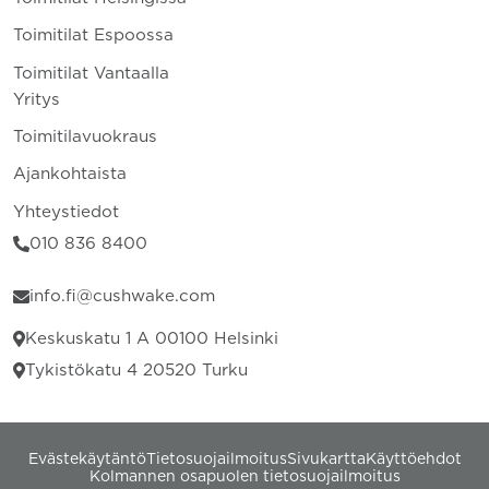
Toimitilat Espoossa
Toimitilat Vantaalla
Yritys
Toimitilavuokraus
Ajankohtaista
Yhteystiedot
010 836 8400
info.fi@cushwake.com
Keskuskatu 1 A 00100 Helsinki
Tykistökatu 4 20520 Turku
Evästekäytäntö
Tietosuojailmoitus
Sivukartta
Käyttöehdot
Kolmannen osapuolen tietosuojailmoitus