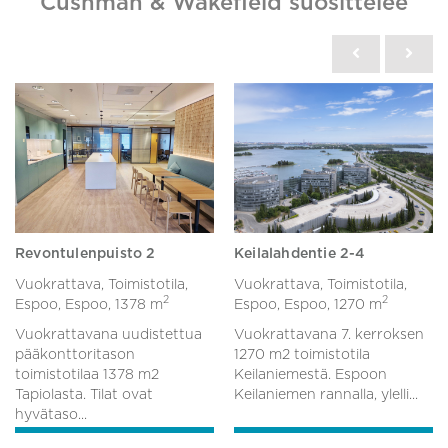
Cushman & Wakefield suosittelee
Revontulenpuisto 2
Keilalahdentie 2-4
Vuokrattava, Toimistotila,
Vuokrattava, Toimistotila,
2
2
Espoo, Espoo,
1378 m
Espoo, Espoo,
1270 m
Vuokrattavana uudistettua
Vuokrattavana 7. kerroksen
pääkonttoritason
1270 m2 toimistotila
toimistotilaa 1378 m2
Keilaniemestä. Espoon
Tapiolasta. Tilat ovat
Keilaniemen rannalla, ylelli...
hyvätaso...