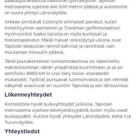
pääkaupunkiseutua liikkuville työntekijöille. Tapiolan
metroasema sijaitsee alle 500 metrin päässä ja autoileville
on suora yhteys Länsiväylälle.
Arkeasi piristävät Colonylle ominaiset palvelut, kuten
hotellityylinen aamiainen ja Trackman-golfsimulaattori.
Hyvinvointisi tueksi tarjolla on myös kuntosali ja
hierontapalvelut. Mikäli haluat virkistäytyä ulkona, ovat
Tapiolan keskustan rennot kahvilat ja ravintolat vain
muutaman minuutin päässä.
Tämä puurakenteinen toimistorakennus on rakennettu
mahdollisimman vähän ympäristöä kuormittaen ja se on
sertifioitu BREEAM In-Use Very Good -standardin
mukaisesti. Työtilat pursuavat luonnonvaloa ja sen vehreät
näkymät avautuvat eri suuntiin Tapiolaa ja sen lähiluontoa.
Liikenneyhteydet
Kiinteistölle hyvät kulkuyhteydet julkisilla. Tapiolan
metroasema sijaitsee kävelyetäisyydellä, kuten myös useat
bussipysäkit. Autolla hyvät yhteydet Länsiväylälle, Kehä II ja
Turunväylälle.
Yhteystiedot