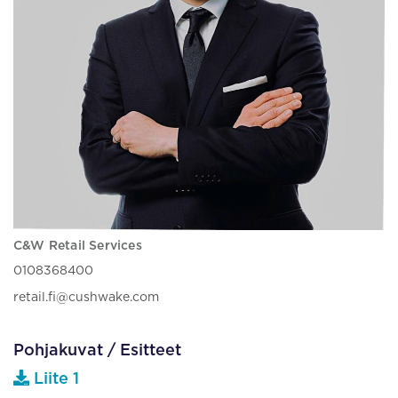
C&W Retail Services
0108368400
retail.fi@cushwake.com
Pohjakuvat / Esitteet
Liite 1