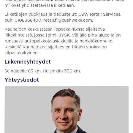
m² ovat yhdistettävissä liiketilaan.
Liiketilojen vuokraus ja tiedustelut: C&W Retail Services,
puh. 0108368400, retail.fi@cushwake.com.
Kauhajoen keskustassa Topeeka 46:ssa sijaitseva
liikekiinteistö, jossa toimii JYSK. Väljällä piha-alueella on
runsaasti autopaikkoja asiakkaille ja henkilökunnalle.
Keskellä Kauhajokea sijaitsevien tilojen vuokra on
kilpailukykyinen.
Liikenneyhteydet
Seinäjoelle 65 km, Helsinkiin 330 km.
Yhteystiedot