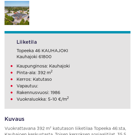
Liiketila
Topeeka 46 KAUHAJOKI
Kauhajoki 61800
Kaupunginosa: Kauhajoki
2
Pinta-ala: 392 m
Kerros: Katutaso
Vapautuu:
Rakennusvuosi: 1986
2
Vuokraluokka: 5-10 €/m
Kuvaus
Vuokrattavana 392 m² katutason liiketilaa Topeeka 46:sta,
Kauhajoen keskustasta. Toisen kerroksen sosiaalitilat, 35,5