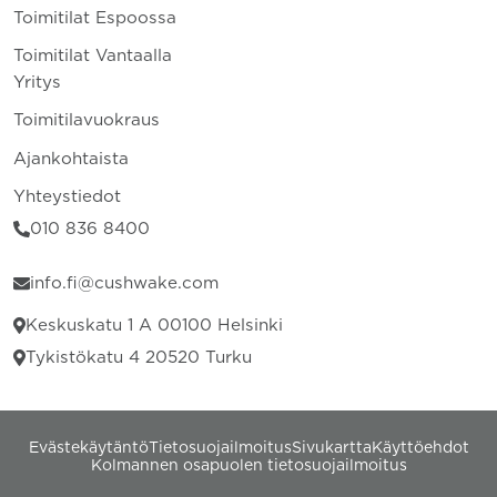
Toimitilat Espoossa
Toimitilat Vantaalla
Yritys
Toimitilavuokraus
Ajankohtaista
Yhteystiedot
010 836 8400
info.fi@cushwake.com
Keskuskatu 1 A 00100 Helsinki
Tykistökatu 4 20520 Turku
Evästekäytäntö
Tietosuojailmoitus
Sivukartta
Käyttöehdot
Kolmannen osapuolen tietosuojailmoitus