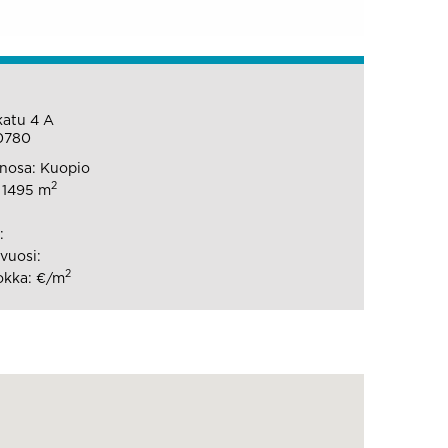
katu 4 A
0780
nosa: Kuopio
2
: 1495 m
:
vuosi:
2
okka: €/m