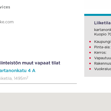
vices
ake.com
Liiketila
kartanon
Kuopio 7
Kaupungi
Pinta-ala
Kerros:
Vapautuu
iinteistön muut vapaat tilat
Rakennus
Vuokralu
artanonkatu 4 A
2
iiketila, 1495m