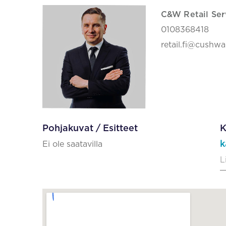
C&W Retail Ser
0108368418
retail.fi@cushw
Pohjakuvat / Esitteet
K
k
Ei ole saatavilla
L