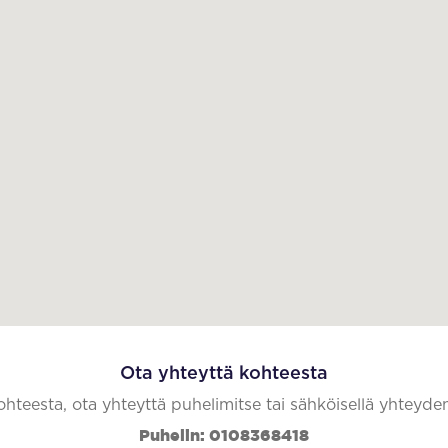
Ota yhteyttä kohteesta
kohteesta, ota yhteyttä puhelimitse tai sähköisellä yhteyde
Puhelin: 0108368418