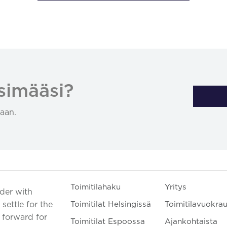
simääsi?
aan.
Toimitilahaku
Yritys
ader with
settle for the
Toimitilat Helsingissä
Toimitilavuokra
t forward for
Toimitilat Espoossa
Ajankohtaista