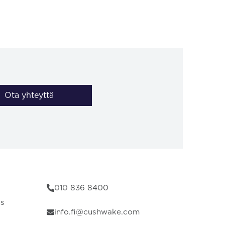
Ota yhteyttä
010 836 8400
us
info.fi@cushwake.com