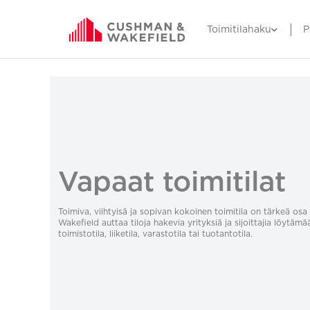
Toimitilahaku
P
Vapaat toimitilat
Toimiva, viihtyisä ja sopivan kokoinen toimitila on tärkeä o
Wakefield auttaa tiloja hakevia yrityksiä ja sijoittajia löytämä
toimistotila, liiketila, varastotila tai tuotantotila.