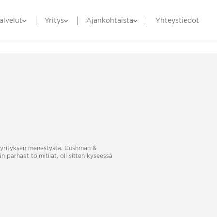
alvelut
Yritys
Ajankohtaista
Yhteystiedot
sa yrityksen menestystä. Cushman &
än parhaat toimitilat, oli sitten kyseessä