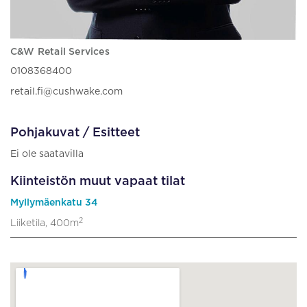
C&W Retail Services
0108368400
retail.fi@cushwake.com
Pohjakuvat / Esitteet
Ei ole saatavilla
Kiinteistön muut vapaat tilat
Myllymäenkatu 34
2
Liiketila, 400m