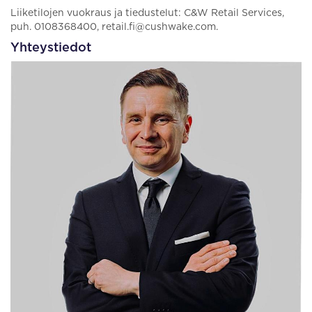
Liiketilojen vuokraus ja tiedustelut: C&W Retail Services,
puh. 0108368400, retail.fi@cushwake.com.
Yhteystiedot