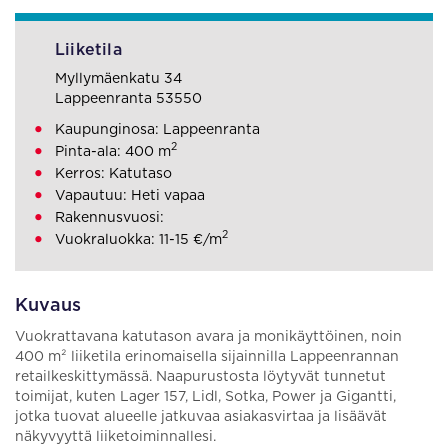
Liiketila
Myllymäenkatu 34
Lappeenranta 53550
Kaupunginosa: Lappeenranta
2
Pinta-ala: 400 m
Kerros: Katutaso
Vapautuu: Heti vapaa
Rakennusvuosi:
2
Vuokraluokka: 11-15 €/m
Kuvaus
Vuokrattavana katutason avara ja monikäyttöinen, noin
400 m² liiketila erinomaisella sijainnilla Lappeenrannan
retailkeskittymässä. Naapurustosta löytyvät tunnetut
toimijat, kuten Lager 157, Lidl, Sotka, Power ja Gigantti,
jotka tuovat alueelle jatkuvaa asiakasvirtaa ja lisäävät
näkyvyyttä liiketoiminnallesi.