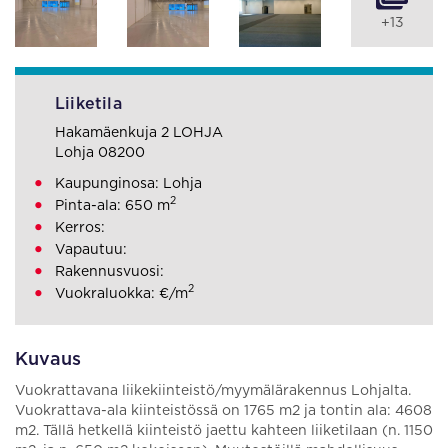
+13
Liiketila
Hakamäenkuja 2 LOHJA
Lohja 08200
Kaupunginosa: Lohja
2
Pinta-ala: 650 m
Kerros:
Vapautuu:
Rakennusvuosi:
2
Vuokraluokka: €/m
Kuvaus
Vuokrattavana liikekiinteistö/myymälärakennus Lohjalta.
Vuokrattava-ala kiinteistössä on 1765 m2 ja tontin ala: 4608
m2. Tällä hetkellä kiinteistö jaettu kahteen liiketilaan (n. 1150