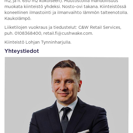
m2, ja n. 650 m2 kokoiseen). Muutostöillä mahdollisuus
muokata kiinteistö yhdeksi. Nosto-ovi takana. Kiinteistössä
koneellinen ilmastointi ja ilmanvaihto lämmön talteenotolla.
Kaukolämpö.
Liiketilojen vuokraus ja tiedustelut: C&W Retail Services,
puh. 0108368400, retail.fi@cushwake.com.
Kiinteistö Lohjan Tynninharjulla.
Yhteystiedot