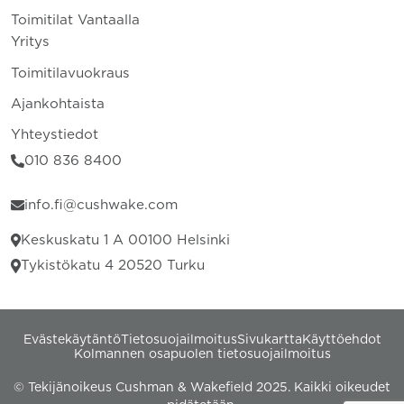
Toimitilat Vantaalla
Yritys
Toimitilavuokraus
Ajankohtaista
Yhteystiedot
010 836 8400
info.fi@cushwake.com
Keskuskatu 1 A 00100 Helsinki
Tykistökatu 4 20520 Turku
Evästekäytäntö
Tietosuojailmoitus
Sivukartta
Käyttöehdot
Kolmannen osapuolen tietosuojailmoitus
© Tekijänoikeus Cushman & Wakefield 2025. Kaikki oikeudet