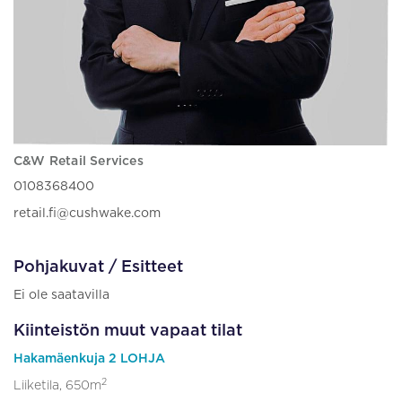
C&W Retail Services
0108368400
retail.fi@cushwake.com
Pohjakuvat / Esitteet
Ei ole saatavilla
Kiinteistön muut vapaat tilat
Hakamäenkuja 2 LOHJA
2
Liiketila, 650m