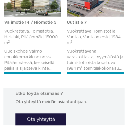
Valimotie 14 / Hiomotie 5
Uutistie 7
Vuokrattava, Toimistotila,
Vuokrattava, Toimistotila,
Helsinki, Pitäjänmäki,
15000
Vantaa, Vantaankoski,
1984
2
2
m
m
Uudiskohde Valimo
Vuokrattavana
ennakkomarkkinoinnissa.
varastotilasta, myymälästä ja
Pitäjänmäessä, keskeisellä
toimistotiloista koostuva
paikalla sijaitseva kiinte...
1984 m² toimitilakokonaisu...
Etkö löydä etsimääsi?
Ota yhteyttä meidän asiantuntijaan.
Ota yhteyttä