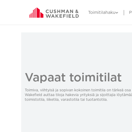
Toimitilahaku
P
Vapaat toimitilat
Toimiva, viihtyisä ja sopivan kokoinen toimitila on tärkeä o
Wakefield auttaa tiloja hakevia yrityksiä ja sijoittajia löytämä
toimistotila, liiketila, varastotila tai tuotantotila.