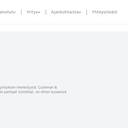
alvelut
Yritys
Ajankohtaista
Yhteystiedot
sa yrityksen menestystä. Cushman &
än parhaat toimitilat, oli sitten kyseessä