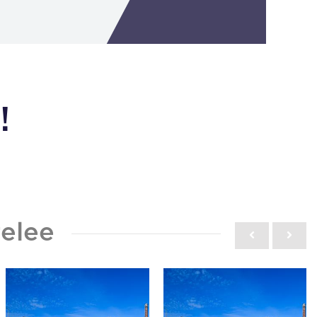
!
elee