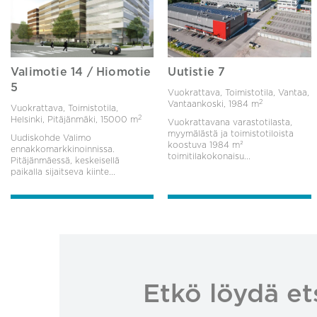
Valimotie 14 / Hiomotie
Uutistie 7
5
Vuokrattava, Toimistotila, Vantaa,
2
Vantaankoski,
1984 m
Vuokrattava, Toimistotila,
2
Helsinki, Pitäjänmäki,
15000 m
Vuokrattavana varastotilasta,
myymälästä ja toimistotiloista
Uudiskohde Valimo
koostuva 1984 m²
ennakkomarkkinoinnissa.
toimitilakokonaisu...
Pitäjänmäessä, keskeisellä
paikalla sijaitseva kiinte...
Etkö löydä et