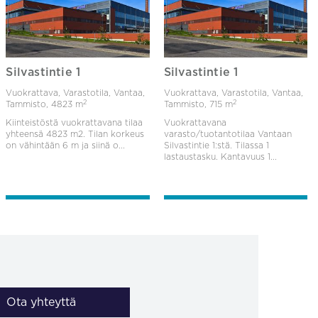
Silvastintie 1
Silvastintie 1
Vuokrattava, Varastotila, Vantaa,
Vuokrattava, Varastotila, Vantaa,
2
2
Tammisto,
4823 m
Tammisto,
715 m
Kiinteistöstä vuokrattavana tilaa
Vuokrattavana
yhteensä 4823 m2. Tilan korkeus
varasto/tuotantotilaa Vantaan
on vähintään 6 m ja siinä o...
Silvastintie 1:stä. Tilassa 1
lastaustasku. Kantavuus 1...
Ota yhteyttä