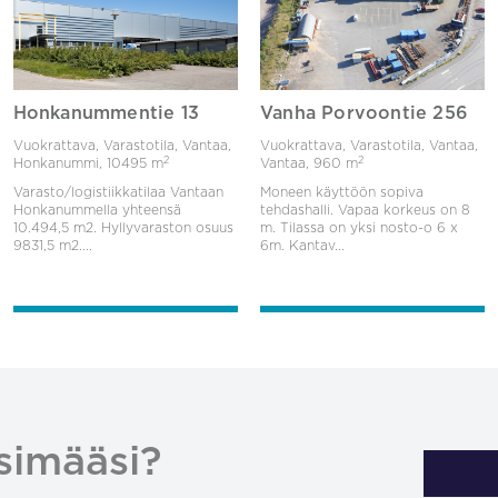
Honkanummentie 13
Vanha Porvoontie 256
Vuokrattava, Varastotila, Vantaa,
Vuokrattava, Varastotila, Vantaa,
2
2
Honkanummi,
10495 m
Vantaa,
960 m
Varasto/logistiikkatilaa Vantaan
Moneen käyttöön sopiva
Honkanummella yhteensä
tehdashalli. Vapaa korkeus on 8
10.494,5 m2. Hyllyvaraston osuus
m. Tilassa on yksi nosto-o 6 x
9831,5 m2....
6m. Kantav...
simääsi?