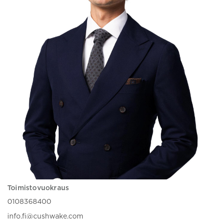
Toimistovuokraus
0108368400
info.fi@cushwake.com