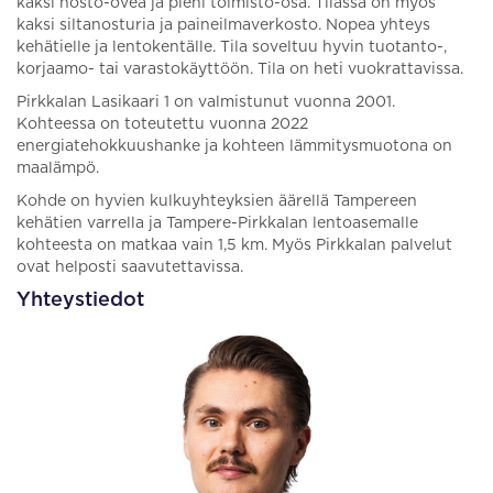
kaksi nosto-ovea ja pieni toimisto-osa. Tilassa on myös
kaksi siltanosturia ja paineilmaverkosto. Nopea yhteys
kehätielle ja lentokentälle. Tila soveltuu hyvin tuotanto-,
korjaamo- tai varastokäyttöön. Tila on heti vuokrattavissa.
Pirkkalan Lasikaari 1 on valmistunut vuonna 2001.
Kohteessa on toteutettu vuonna 2022
energiatehokkuushanke ja kohteen lämmitysmuotona on
maalämpö.
Kohde on hyvien kulkuyhteyksien äärellä Tampereen
kehätien varrella ja Tampere-Pirkkalan lentoasemalle
kohteesta on matkaa vain 1,5 km. Myös Pirkkalan palvelut
ovat helposti saavutettavissa.
Yhteystiedot