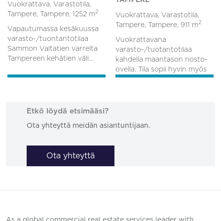
Vuokrattava, Varastotila,
2
Tampere, Tampere,
1252 m
Vuokrattava, Varastotila,
2
Tampere, Tampere,
911 m
Vapautumassa kesäkuussa
varasto-/tuontantotilaa
Vuokrattavana
Sammon Valtatien varrelta
varasto-/tuotantotilaa
Tampereen kehätien väli...
kahdella maantason nosto-
ovella. Tila sopii hyvin myös
korjaam...
Etkö löydä etsimääsi?
Ota yhteyttä meidän asiantuntijaan.
Ota yhteyttä
As a global commercial real estate services leader with