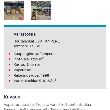
Varastotila
Hautalankatu 20 TAMPERE
Tampere 33560
Kaupunginosa: Tampere
2
Pinta-ala: 1252 m
Kerros: 1. kerros
Vapautuu:
Rakennusvuosi: 1998
2
Vuokraluokka: 5-10 €/m
Kuvaus
Vapautumassa kesäkuussa varasto-/tuontantotilaa
Sammon Valtatien varrelta Tampereen kehätien