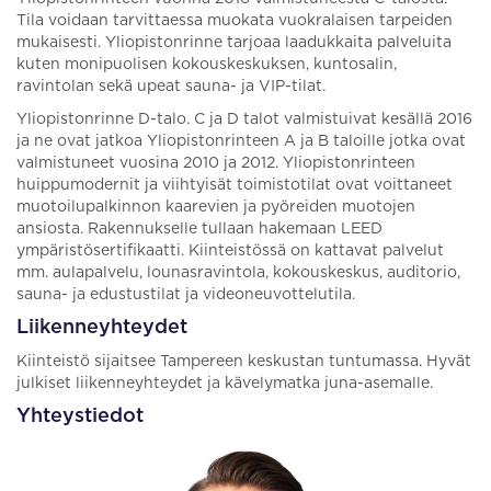
Tila voidaan tarvittaessa muokata vuokralaisen tarpeiden
mukaisesti. Yliopistonrinne tarjoaa laadukkaita palveluita
kuten monipuolisen kokouskeskuksen, kuntosalin,
ravintolan sekä upeat sauna- ja VIP-tilat.
Yliopistonrinne D-talo. C ja D talot valmistuivat kesällä 2016
ja ne ovat jatkoa Yliopistonrinteen A ja B taloille jotka ovat
valmistuneet vuosina 2010 ja 2012. Yliopistonrinteen
huippumodernit ja viihtyisät toimistotilat ovat voittaneet
muotoilupalkinnon kaarevien ja pyöreiden muotojen
ansiosta. Rakennukselle tullaan hakemaan LEED
ympäristösertifikaatti. Kiinteistössä on kattavat palvelut
mm. aulapalvelu, lounasravintola, kokouskeskus, auditorio,
sauna- ja edustustilat ja videoneuvottelutila.
Liikenneyhteydet
Kiinteistö sijaitsee Tampereen keskustan tuntumassa. Hyvät
julkiset liikenneyhteydet ja kävelymatka juna-asemalle.
Yhteystiedot