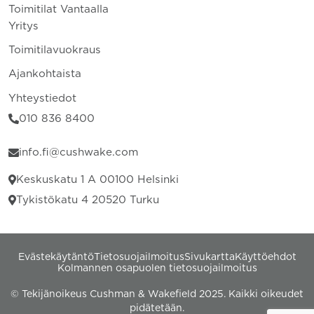
Toimitilat Vantaalla
Yritys
Toimitilavuokraus
Ajankohtaista
Yhteystiedot
010 836 8400
info.fi@cushwake.com
Keskuskatu 1 A 00100 Helsinki
Tykistökatu 4 20520 Turku
Evästekäytäntö
Tietosuojailmoitus
Sivukartta
Käyttöehdot
Kolmannen osapuolen tietosuojailmoitus
© Tekijänoikeus Cushman & Wakefield 2025. Kaikki oikeudet
pidätetään.