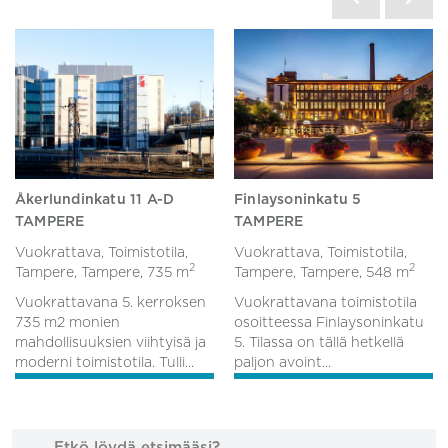
Åkerlundinkatu 11 A-D
Finlaysoninkatu 5
TAMPERE
TAMPERE
Vuokrattava, Toimistotila,
Vuokrattava, Toimistotila,
2
2
Tampere, Tampere,
735 m
Tampere, Tampere,
548 m
Vuokrattavana 5. kerroksen
Vuokrattavana toimistotila
735 m2 monien
osoitteessa Finlaysoninkatu
mahdollisuuksien viihtyisä ja
5. Tilassa on tällä hetkellä
moderni toimistotila. Tulli...
paljon avoint...
Etkö löydä etsimääsi?