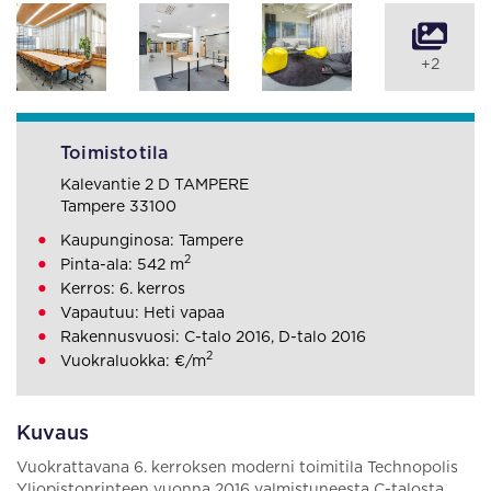
+2
Toimistotila
Kalevantie 2 D TAMPERE
Tampere 33100
Kaupunginosa: Tampere
2
Pinta-ala: 542 m
Kerros: 6. kerros
Vapautuu: Heti vapaa
Rakennusvuosi: C-talo 2016, D-talo 2016
2
Vuokraluokka: €/m
Kuvaus
Vuokrattavana 6. kerroksen moderni toimitila Technopolis
Yliopistonrinteen vuonna 2016 valmistuneesta C-talosta.