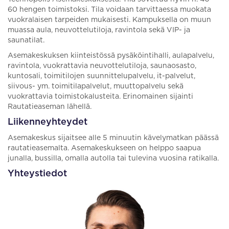
60 hengen toimistoksi. Tila voidaan tarvittaessa muokata
vuokralaisen tarpeiden mukaisesti. Kampuksella on muun
muassa aula, neuvottelutiloja, ravintola sekä VIP- ja
saunatilat.
Asemakeskuksen kiinteistössä pysäköintihalli, aulapalvelu,
ravintola, vuokrattavia neuvottelutiloja, saunaosasto,
kuntosali, toimitilojen suunnittelupalvelu, it-palvelut,
siivous- ym. toimitilapalvelut, muuttopalvelu sekä
vuokrattavia toimistokalusteita. Erinomainen sijainti
Rautatieaseman lähellä.
Liikenneyhteydet
Asemakeskus sijaitsee alle 5 minuutin kävelymatkan päässä
rautatieasemalta. Asemakeskukseen on helppo saapua
junalla, bussilla, omalla autolla tai tulevina vuosina ratikalla.
Yhteystiedot