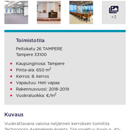
+3
Toimistotila
Peltokatu 26 TAMPERE
Tampere 33100
Kaupunginosa: Tampere
2
Pinta-ala: 650 m
Kerros: 8. kerros
Vapautuu: Heti vapaa
Rakennusvuosi: 2018-2019
2
Vuokraluokka: €/m
Kuvaus
Vuokrattavana valoisa neljännen kerroksen toimitila
Technopolis Asemakeskuksesta. Tila soveltuu hyvin n. 40-