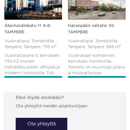
Åkerlundinkatu 11 A-D
Hatanpään valtatie 30
TAMPERE
TAMPERE
Vuokrattava, Toimistotila,
Vuokrattava, Toimistotila,
2
2
Tampere, Tampere,
735 m
Tampere, Tampere,
889 m
Vuokrattavana 5. kerroksen
Vuokrataan kolmannen
735 m2 monien
kerroksen toimistotila.
mahdollisuuksien viihtyisä ja
Toimisto on muuntojoustava
moderni toimistotila. Tulli...
ja muokattavissa
vuokralaise...
Etkö löydä etsimääsi?
Ota yhteyttä meidän asiantuntijaan.
Ota yhteyttä