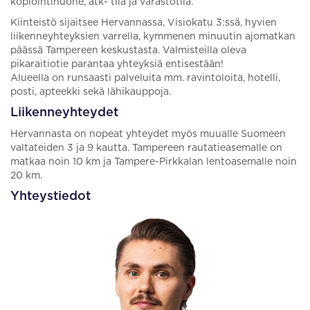
kopiointihuone, atk- tila ja varastotila.
Kiinteistö sijaitsee Hervannassa, Visiokatu 3:ssä, hyvien
liikenneyhteyksien varrella, kymmenen minuutin ajomatkan
päässä Tampereen keskustasta. Valmisteilla oleva
pikaraitiotie parantaa yhteyksiä entisestään!
Alueella on runsaasti palveluita mm. ravintoloita, hotelli,
posti, apteekki sekä lähikauppoja.
Liikenneyhteydet
Hervannasta on nopeat yhteydet myös muualle Suomeen
valtateiden 3 ja 9 kautta. Tampereen rautatieasemalle on
matkaa noin 10 km ja Tampere-Pirkkalan lentoasemalle noin
20 km.
Yhteystiedot