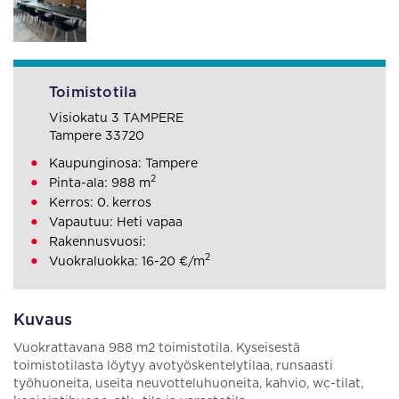
Toimistotila
Visiokatu 3 TAMPERE
Tampere 33720
Kaupunginosa: Tampere
2
Pinta-ala: 988 m
Kerros: 0. kerros
Vapautuu: Heti vapaa
Rakennusvuosi:
2
Vuokraluokka: 16-20 €/m
Kuvaus
Vuokrattavana 988 m2 toimistotila. Kyseisestä
toimistotilasta löytyy avotyöskentelytilaa, runsaasti
työhuoneita, useita neuvotteluhuoneita, kahvio, wc-tilat,