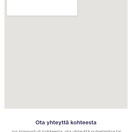
Ota yhteyttä kohteesta
Jos kiinnostuit kohteesta, ota yhteyttä puhelimitse tai