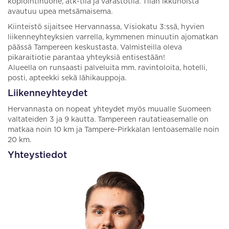
kopiointihuone, atk-tila ja varastotila. Tilan ikkunoista
avautuu upea metsämaisema.
Kiinteistö sijaitsee Hervannassa, Visiokatu 3:ssä, hyvien
liikenneyhteyksien varrella, kymmenen minuutin ajomatkan
päässä Tampereen keskustasta. Valmisteilla oleva
pikaraitiotie parantaa yhteyksiä entisestään!
Alueella on runsaasti palveluita mm. ravintoloita, hotelli,
posti, apteekki sekä lähikauppoja.
Liikenneyhteydet
Hervannasta on nopeat yhteydet myös muualle Suomeen
valtateiden 3 ja 9 kautta. Tampereen rautatieasemalle on
matkaa noin 10 km ja Tampere-Pirkkalan lentoasemalle noin
20 km.
Yhteystiedot