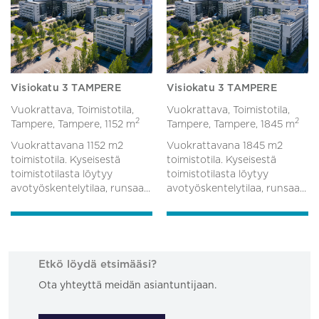
Visiokatu 3 TAMPERE
Visiokatu 3 TAMPERE
Vuokrattava, Toimistotila,
Vuokrattava, Toimistotila,
2
2
Tampere, Tampere,
1152 m
Tampere, Tampere,
1845 m
Vuokrattavana 1152 m2
Vuokrattavana 1845 m2
toimistotila. Kyseisestä
toimistotila. Kyseisestä
toimistotilasta löytyy
toimistotilasta löytyy
avotyöskentelytilaa, runsaa...
avotyöskentelytilaa, runsaa...
Etkö löydä etsimääsi?
Ota yhteyttä meidän asiantuntijaan.