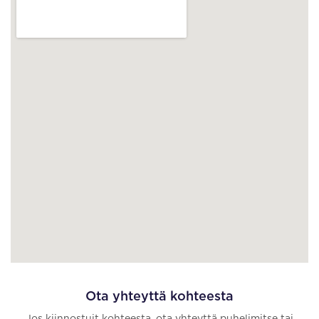
Ota yhteyttä kohteesta
Jos kiinnostuit kohteesta, ota yhteyttä puhelimitse tai