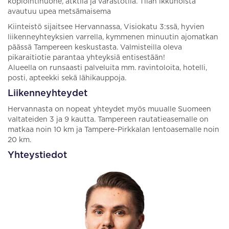
kopiointihuone, atktila ja varastotila. Tilan ikkunoista
avautuu upea metsämaisema
Kiinteistö sijaitsee Hervannassa, Visiokatu 3:ssä, hyvien
liikenneyhteyksien varrella, kymmenen minuutin ajomatkan
päässä Tampereen keskustasta. Valmisteilla oleva
pikaraitiotie parantaa yhteyksiä entisestään!
Alueella on runsaasti palveluita mm. ravintoloita, hotelli,
posti, apteekki sekä lähikauppoja.
Liikenneyhteydet
Hervannasta on nopeat yhteydet myös muualle Suomeen
valtateiden 3 ja 9 kautta. Tampereen rautatieasemalle on
matkaa noin 10 km ja Tampere-Pirkkalan lentoasemalle noin
20 km.
Yhteystiedot