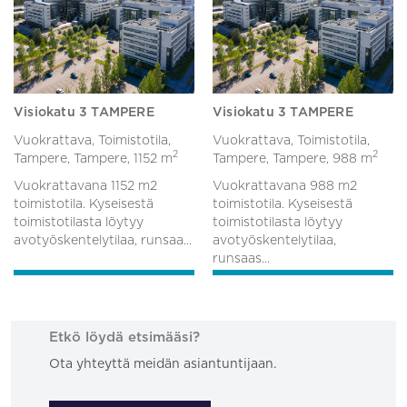
Visiokatu 3 TAMPERE
Visiokatu 3 TAMPERE
Vuokrattava, Toimistotila,
Vuokrattava, Toimistotila,
2
2
Tampere, Tampere,
1152 m
Tampere, Tampere,
988 m
Vuokrattavana 1152 m2
Vuokrattavana 988 m2
toimistotila. Kyseisestä
toimistotila. Kyseisestä
toimistotilasta löytyy
toimistotilasta löytyy
avotyöskentelytilaa, runsaa...
avotyöskentelytilaa,
runsaas...
Etkö löydä etsimääsi?
Ota yhteyttä meidän asiantuntijaan.