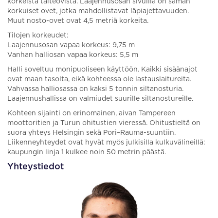
korkeista taiteovista. Laajennusosan sivuilla on saman
korkuiset ovet, jotka mahdollistavat läpiajettavuuden.
Muut nosto-ovet ovat 4,5 metriä korkeita.
Tilojen korkeudet:
Laajennusosan vapaa korkeus: 9,75 m
Vanhan halliosan vapaa korkeus: 5,5 m
Halli soveltuu monipuoliseen käyttöön. Kaikki sisäänajot
ovat maan tasolta, eikä kohteessa ole lastauslaitureita.
Vahvassa halliosassa on kaksi 5 tonnin siltanosturia.
Laajennushallissa on valmiudet suurille siltanostureille.
Kohteen sijainti on erinomainen, aivan Tampereen
moottoritien ja Turun ohitustien vieressä. Ohitustieltä on
suora yhteys Helsingin sekä Pori–Rauma-suuntiin.
Liikenneyhteydet ovat hyvät myös julkisilla kulkuvälineillä:
kaupungin linja 1 kulkee noin 50 metrin päästä.
Yhteystiedot