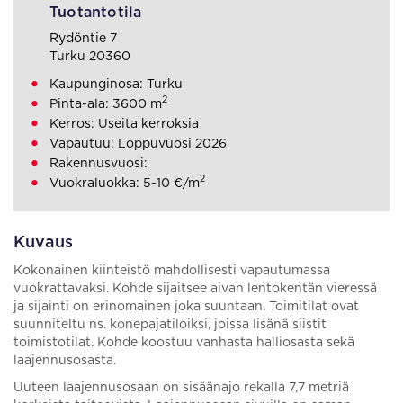
Tuotantotila
Rydöntie 7
Turku 20360
Kaupunginosa: Turku
2
Pinta-ala: 3600 m
Kerros: Useita kerroksia
Vapautuu: Loppuvuosi 2026
Rakennusvuosi:
2
Vuokraluokka: 5-10 €/m
Kuvaus
Kokonainen kiinteistö mahdollisesti vapautumassa
vuokrattavaksi. Kohde sijaitsee aivan lentokentän vieressä
ja sijainti on erinomainen joka suuntaan. Toimitilat ovat
suunniteltu ns. konepajatiloiksi, joissa lisänä siistit
toimistotilat. Kohde koostuu vanhasta halliosasta sekä
laajennusosasta.
Uuteen laajennusosaan on sisäänajo rekalla 7,7 metriä