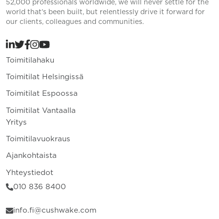
52,000 professionals worldwide, we will never settle for the
world that’s been built, but relentlessly drive it forward for
our clients, colleagues and communities.
Toimitilahaku
Toimitilat Helsingissä
Toimitilat Espoossa
Toimitilat Vantaalla
Yritys
Toimitilavuokraus
Ajankohtaista
Yhteystiedot
010 836 8400
info.fi@cushwake.com