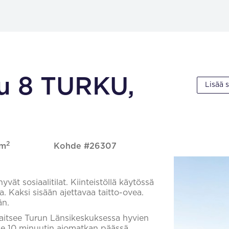
tu 8 TURKU,
Lisää 
2
 m
Kohde #26307
vät sosiaalitilat. Kiinteistöllä käytössä
a. Kaksi sisään ajettavaa taitto-ovea.
än.
sijaitsee Turun Länsikeskuksessa hyvien
lle 10 minuutin ajomatkan päässä.