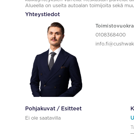
Alueella on useita autoalan toimijoita sekä muu
Yhteystiedot
Toimistovuokra
0108368400
info.fi@cushwa
Pohjakuvat / Esitteet
K
U
Ei ole saatavilla
T