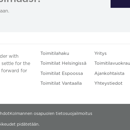
aan.
Toimitilahaku
Yritys
ader with
settle for the
Toimitilat Helsingissä
Toimitilavuokra
t forward for
Toimitilat Espoossa
Ajankohtaista
Toimitilat Vantaalla
Yhteystiedot
ehdot
Kolmannen osapuolen tietosuojailmoitus
ikeudet pidätetään.