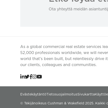
Ota yhteyttä meidän asiantuntij
As a global commercial real estate services le
52,000 professionals worldwide, we will never 
world that’s been built, but relentlessly drive i
our clients, colleagues and communities.
Evästekäytäntö
Tietosuojailmoitus
Sivukartta
Käyttö
© Tekijänoikeus Cushman & Wakefield 2025. Kaikki o