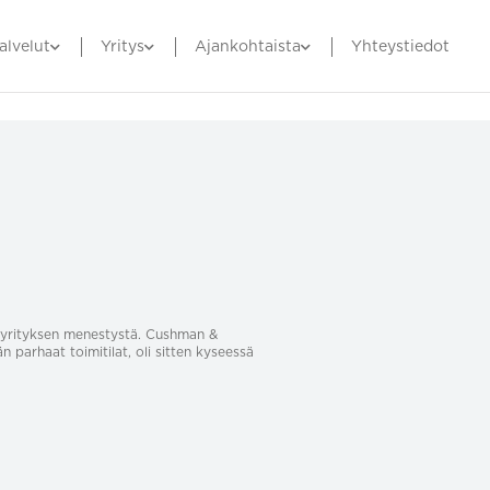
alvelut
Yritys
Ajankohtaista
Yhteystiedot
sa yrityksen menestystä. Cushman &
än parhaat toimitilat, oli sitten kyseessä