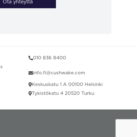
Ota yhteyttä
010 836 8400
us
info.fi@cushwake.com
Keskuskatu 1 A 00100 Helsinki
Tykistökatu 4 20520 Turku