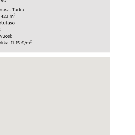
250
nosa: Turku
2
: 423 m
atutaso
:
vuosi:
2
kka: 11-15 €/m