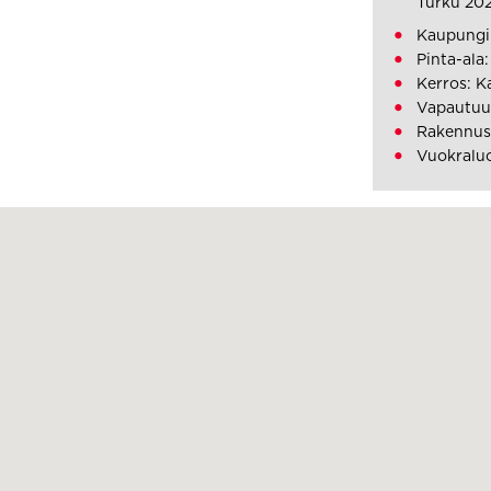
Turku 20
Kaupungi
Pinta-ala
Kerros: K
Vapautuu
Rakennus
Vuokraluo