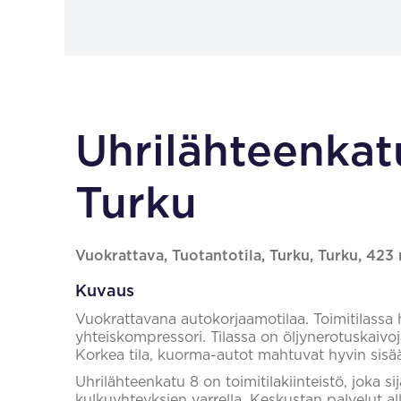
Uhrilähteenka
Turku
Vuokrattava, Tuotantotila, Turku, Turku, 423
Kuvaus
Vuokrattavana autokorjaamotilaa. Toimitilassa hy
yhteiskompressori. Tilassa on öljynerotuskaivoj
Korkea tila, kuorma-autot mahtuvat hyvin sisä
Uhrilähteenkatu 8 on toimitilakiinteistö, joka 
kulkuyhteyksien varrella. Keskustan palvelut a