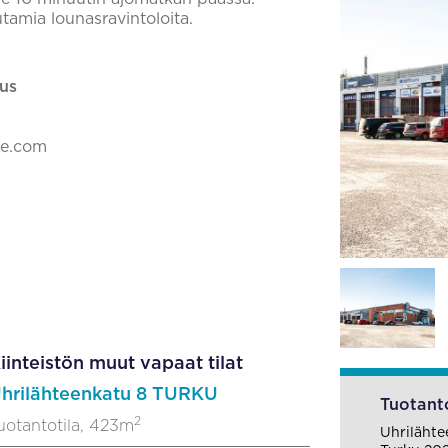
tamia lounasravintoloita.
us
ke.com
iinteistön muut vapaat tilat
hrilähteenkatu 8 TURKU
Tuotanto
2
uotantotila, 423m
Uhriläht