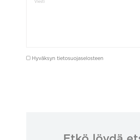
Hyväksyn tietosuojaselosteen
Etkö löydä et