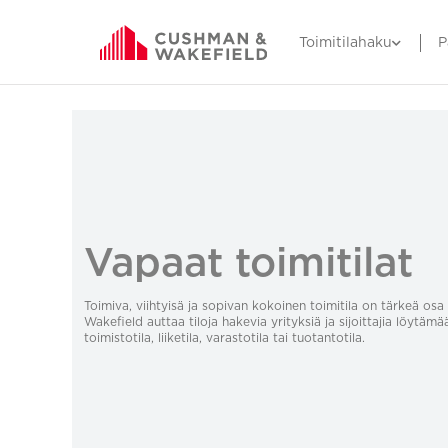
Toimitilahaku
P
Vapaat toimitilat
Toimiva, viihtyisä ja sopivan kokoinen toimitila on tärkeä o
Wakefield auttaa tiloja hakevia yrityksiä ja sijoittajia löytämä
toimistotila, liiketila, varastotila tai tuotantotila.