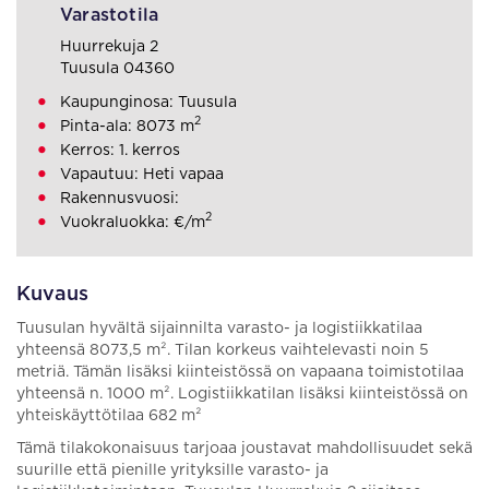
Varastotila
Huurrekuja 2
Tuusula 04360
Kaupunginosa: Tuusula
2
Pinta-ala: 8073 m
Kerros: 1. kerros
Vapautuu: Heti vapaa
Rakennusvuosi:
2
Vuokraluokka: €/m
Kuvaus
Tuusulan hyvältä sijainnilta varasto- ja logistiikkatilaa
yhteensä 8073,5 m². Tilan korkeus vaihtelevasti noin 5
metriä. Tämän lisäksi kiinteistössä on vapaana toimistotilaa
yhteensä n. 1000 m². Logistiikkatilan lisäksi kiinteistössä on
yhteiskäyttötilaa 682 m²
Tämä tilakokonaisuus tarjoaa joustavat mahdollisuudet sekä
suurille että pienille yrityksille varasto- ja