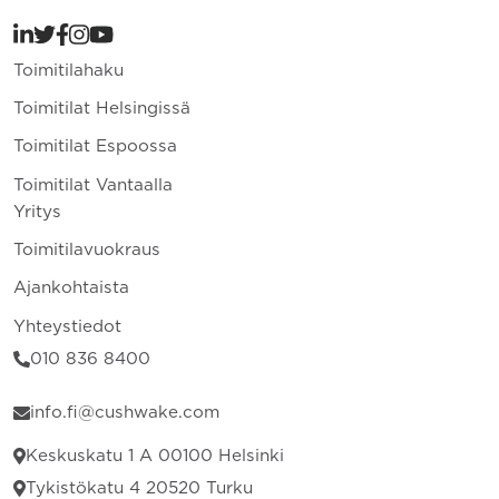
Toimitilahaku
Toimitilat Helsingissä
Toimitilat Espoossa
Toimitilat Vantaalla
Yritys
Toimitilavuokraus
Ajankohtaista
Yhteystiedot
010 836 8400
info.fi@cushwake.com
Keskuskatu 1 A 00100 Helsinki
Tykistökatu 4 20520 Turku