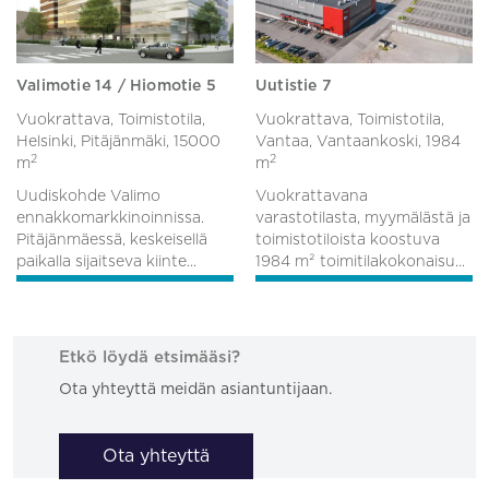
Valimotie 14 / Hiomotie 5
Uutistie 7
Vuokrattava, Toimistotila,
Vuokrattava, Toimistotila,
Helsinki, Pitäjänmäki,
15000
Vantaa, Vantaankoski,
1984
2
2
m
m
Uudiskohde Valimo
Vuokrattavana
ennakkomarkkinoinnissa.
varastotilasta, myymälästä ja
Pitäjänmäessä, keskeisellä
toimistotiloista koostuva
paikalla sijaitseva kiinte...
1984 m² toimitilakokonaisu...
Etkö löydä etsimääsi?
Ota yhteyttä meidän asiantuntijaan.
Ota yhteyttä