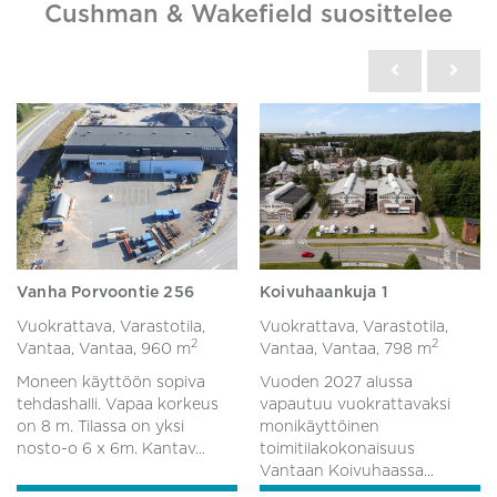
Cushman & Wakefield suosittelee
Vanha Porvoontie 256
Koivuhaankuja 1
Vuokrattava, Varastotila,
Vuokrattava, Varastotila,
2
2
Vantaa, Vantaa,
960 m
Vantaa, Vantaa,
798 m
Moneen käyttöön sopiva
Vuoden 2027 alussa
tehdashalli. Vapaa korkeus
vapautuu vuokrattavaksi
on 8 m. Tilassa on yksi
monikäyttöinen
nosto-o 6 x 6m. Kantav...
toimitilakokonaisuus
Vantaan Koivuhaassa...