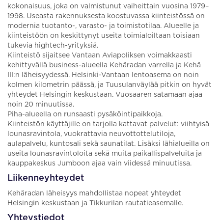
kokonaisuus, joka on valmistunut vaiheittain vuosina 1979–
1998. Useasta rakennuksesta koostuvassa kiinteistössä on
modernia tuotanto-, varasto- ja toimistotilaa. Alueelle ja
kiinteistöön on keskittynyt useita toimialoiltaan toisiaan
tukevia hightech-yrityksiä.
Kiinteistö sijaitsee Vantaan Aviapoliksen voimakkaasti
kehittyvällä business-alueella Kehäradan varrella ja Kehä
III:n läheisyydessä. Helsinki-Vantaan lentoasema on noin
kolmen kilometrin päässä, ja Tuusulanväylää pitkin on hyvät
yhteydet Helsingin keskustaan. Vuosaaren satamaan ajaa
noin 20 minuutissa.
Piha-alueella on runsaasti pysäköintipaikkoja.
Kiinteistön käyttäjille on tarjolla kattavat palvelut: viihtyisä
lounasravintola, vuokrattavia neuvottottelutiloja,
aulapalvelu, kuntosali sekä saunatilat. Lisäksi lähialueilla on
useita lounasravintoloita sekä muita paikallispalveluita ja
kauppakeskus Jumboon ajaa vain viidessä minuutissa.
Liikenneyhteydet
Kehäradan läheisyys mahdollistaa nopeat yhteydet
Helsingin keskustaan ja Tikkurilan rautatieasemalle.
Yhteystiedot