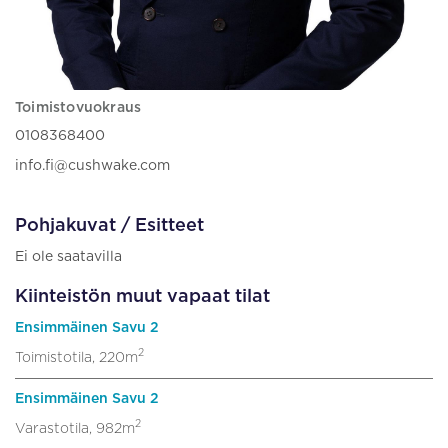
Toimistovuokraus
0108368400
info.fi@cushwake.com
Pohjakuvat / Esitteet
Ei ole saatavilla
Kiinteistön muut vapaat tilat
Ensimmäinen Savu 2
2
Toimistotila, 220m
Ensimmäinen Savu 2
2
Varastotila, 982m