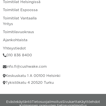
Toimitilat Helsingissä
Toimitilat Espoossa
Toimitilat Vantaalla
Yritys
Toimitilavuokraus
Ajankohtaista
Yhteystiedot
010 836 8400
info.fi@cushwake.com
Keskuskatu 1 A 00100 Helsinki
Tykistökatu 4 20520 Turku
Evästekäytäntö
Tietosuojailmoitus
Sivukartta
Käyttöehdot
Kolmannen osapuolen tietosuojailmoitus