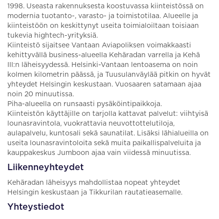
1998. Useasta rakennuksesta koostuvassa kiinteistössä on
modernia tuotanto-, varasto- ja toimistotilaa. Alueelle ja
kiinteistöön on keskittynyt useita toimialoiltaan toisiaan
tukevia hightech-yrityksiä.
Kiinteistö sijaitsee Vantaan Aviapoliksen voimakkaasti
kehittyvällä business-alueella Kehäradan varrella ja Kehä
III:n läheisyydessä. Helsinki-Vantaan lentoasema on noin
kolmen kilometrin päässä, ja Tuusulanväylää pitkin on hyvät
yhteydet Helsingin keskustaan. Vuosaaren satamaan ajaa
noin 20 minuutissa.
Piha-alueella on runsaasti pysäköintipaikkoja.
Kiinteistön käyttäjille on tarjolla kattavat palvelut: viihtyisä
lounasravintola, vuokrattavia neuvottottelutiloja,
aulapalvelu, kuntosali sekä saunatilat. Lisäksi lähialueilla on
useita lounasravintoloita sekä muita paikallispalveluita ja
kauppakeskus Jumboon ajaa vain viidessä minuutissa.
Liikenneyhteydet
Kehäradan läheisyys mahdollistaa nopeat yhteydet
Helsingin keskustaan ja Tikkurilan rautatieasemalle.
Yhteystiedot