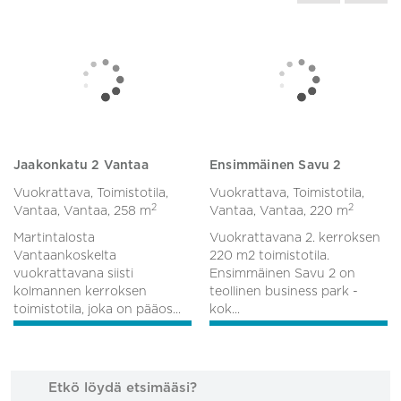
Hyväksyn tietosuojaselosteen
Lähetä
Cushman & Wakefield suosittelee