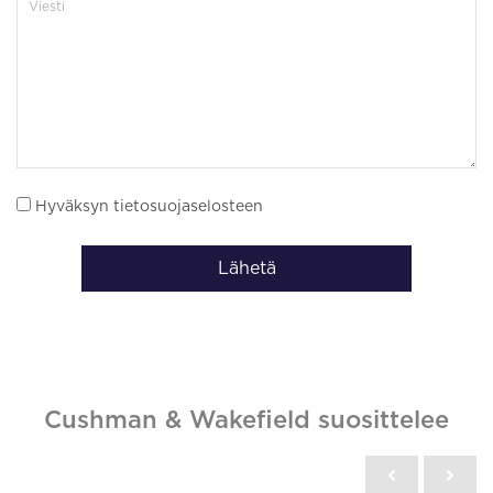
Ota yhteyttä kohteesta
Jos kiinnostuit kohteesta, ota yhteyttä puhelimitse tai
sähköisellä yhteydenottolomakkeella.
Puhelin: 0108368400