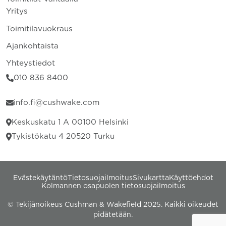
Etkö löydä etsimääsi?
Ota yhteyttä meidän asiantuntijaan.
Ota yhteyttä
As a global commercial real estate services leader with
52,000 professionals worldwide, we will never settle for the
world that’s been built, but relentlessly drive it forward for
our clients, colleagues and communities.
Toimitilahaku
Toimitilat Helsingissä