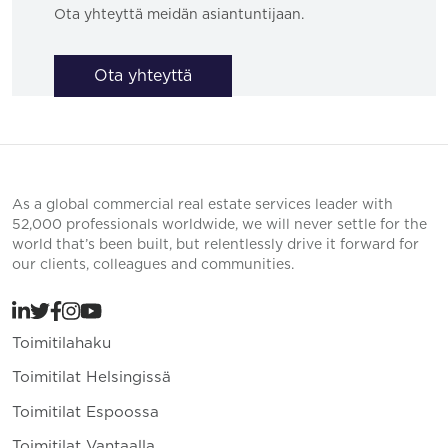
Jaakonkatu 2 Vantaa
Ensimmäinen Savu 2
Vuokrattava, Toimistotila,
Vuokrattava, Toimistotila,
2
2
Vantaa, Vantaa,
258 m
Vantaa, Vantaa,
220 m
Martintalosta
Vuokrattavana 2. kerroksen
Vantaankoskelta
220 m2 toimistotila.
vuokrattavana siisti
Ensimmäinen Savu 2 on
kolmannen kerroksen
teollinen business park -
toimistotila, joka on pääos...
kok...