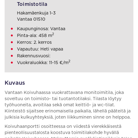
Toimistotila
Hakamäenkuja 1-3
Vantaa 01510
Kaupunginosa: Vantaa
2
Pinta-ala: 458 m
Kerros: 2. kerros
Vapautuu: Heti vapaa
Rakennusvuosi:
2
Vuokraluokka: 11-15 €/m
Kuvaus
Vantaan Koivuhaassa vuokrattavana monitoimitila, joka
soveltuu on toimisto- tai tuotantotilaksi. Tilasta löytyy
työhuoneita, avoitilaa sekä omat keittiö- ja wc-tilat.
Kiinteistö sijaitsee erinomaisella paikalla, lähellä pääteitä ja
julkisia kulkuyhteyksiä, joten liikkuminen sinne on helppoa.
Koivuhaanportti osoitteessa on viidestä vierekkäisestä
pienteollisuustalosta koostuva toimitilakohde hyvällä