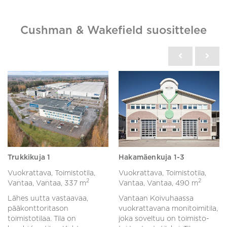
Cushman & Wakefield suosittelee
Trukkikuja 1
Hakamäenkuja 1-3
Vuokrattava, Toimistotila,
Vuokrattava, Toimistotila,
2
2
Vantaa, Vantaa,
337 m
Vantaa, Vantaa,
490 m
Lähes uutta vastaavaa,
Vantaan Koivuhaassa
pääkonttoritason
vuokrattavana monitoimitila,
toimistotilaa. Tila on
joka soveltuu on toimisto-