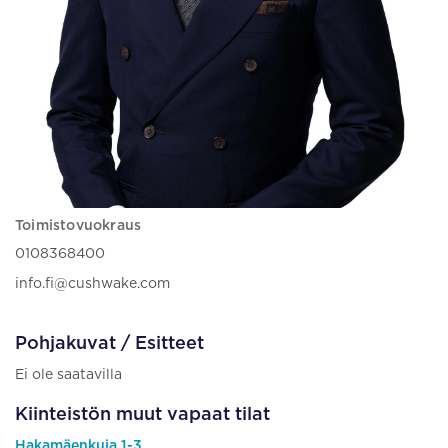
Toimistovuokraus
0108368400
info.fi@cushwake.com
Pohjakuvat / Esitteet
Ei ole saatavilla
Kiinteistön muut vapaat tilat
Hakamäenkuja 1-3