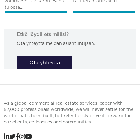
kombi/avotilaa. Kohteeseen
tai tuotantotilaksi. Til...
tulossa...
Etkö löydä etsimääsi?
Ota yhteyttä meidän asiantuntijaan.
Ota yhteyttä
As a global commercial real estate services leader with
52,000 professionals worldwide, we will never settle for the
world that’s been built, but relentlessly drive it forward for
our clients, colleagues and communities.