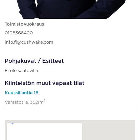
Toimistovuokraus
0108368400
info.fi@cushwake.com
Pohjakuvat / Esitteet
Ei ole saatavilla
Kiinteistön muut vapaat tilat
Kuussillantie 18
2
Varastotila, 3521m