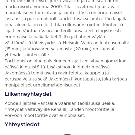
ja tuotantokiinteistö, jonka varasto- ja toimistotilat on
modernisoitu vuonna 2009. Tilat soveltuvat joustavasti
monenlaiseen toimintaan ja kiinteistössä on erinomaiset
lastaus- ja purkumahdollisuudet. Lisäksi kiinteistön laajalla
piha-alueella on reilusti tilaa ulkovarastointiin. Kiinteistö
sijaitsee Vantaan Vaaralan teollisuusalueella logistisesti
erinomaisella paikalla Kehä III:n ja Lahdenväylän
välittömässä läheisyydessä. Helsinki-Vantaan lentoasemalta
(15 min) ja Vuosaaren satamasta (20 min) on sujuvat
yhteydet kiinteistölle.
Porttipuiston alue palveluineen sijaitsee lyhyen ajomatkan
päässä kiinteistöltä. Lisäksi noin kilometrin päässä
Jakomäessä toimii useita ravintoloita, kauppoja ja
peruspalveluita sekä Jakomäen liikuntapuisto, joka tarjoaa
monipuoliset urheilumahdollisuudet.
Liikenneyhteydet
Kohde sijaitsee Vantaalla Vaaralan teollisuusalueella.
Yhteydet valtaväylille Kehä III, Lahden moottoritie ja
Porvoon moottoritie ovat erinomaiset.
Yhteystiedot