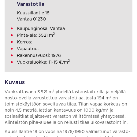
Varastotila
Kuussillantie 18
Vantaa 01230
Kaupunginosa: Vantaa
2
Pinta-ala: 3521 m
Kerros:
Vapautuu:
Rakennusvuosi: 1976
2
Vuokraluokka: 11-15 €/m
Kuvaus
Vuokrattavana 3 521 m² yhdellä lastauslaiturilla ja neljällä
nosto-ovella varustettua varastotilaa, josta 194 m² on
toimistokäyttöön soveltuvaa tilaa. Tilan vapaa korkeus on
noin 4,5 metriä, lattian kantavuus on 1000 kg/m² ja
sosiaalitilat sijaitsevat varaston välittömässä yhteydessä.
Kiinteistön piha-alueella on reilusti tilaa ulkovarastointiin.
Kuussillantie 18 on vuosina 1976/1990 valmistunut varasto-