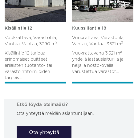
Kisällintie 12
Kuussillantie 18
Vuokrattava, Varastotila,
Vuokrattava, Varastotila,
2
2
Vantaa, Vantaa,
3290 m
Vantaa, Vantaa,
3521 m
Kisällintie 12 tarjoaa
Vuokrattavana 3 521 m²
erinomaiset puitteet
yhdellä lastauslaiturilla ja
erilaisten tuotanto- tai
neljällä nosto-ovella
varastointitoimijoiden
varustettua varastot...
tarpeis...
Etkö löydä etsimääsi?
Ota yhteyttä meidän asiantuntijaan.
Ota yhteyttä