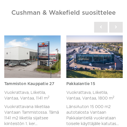
Cushman & Wakefield suosittelee
Tammiston Kauppatie 27
Pakkalantie 15
Vuokrattava, Liiketila,
Vuokrattava, Liiketila,
2
2
Vantaa, Vantaa,
1141 m
Vantaa, Vantaa,
1800 m
Vuokrattavana liiketilaa
LänsiAuton 15 000 m2
Vantaan Tammistossa. Tämä
autotalosta Vantaan
1141 m2 liiketila sijaitsee
Pakkalantiellä vuokrataan
kiinteistön 1. ker...
toiselle käyttäjälle katutas...