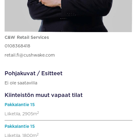
C&W Retail Services
0108368418
retail.fi@cushwake.com
Pohjakuvat / Esitteet
Ei ole saatavilla
Kiinteistön muut vapaat tilat
Pakkalantie 15
2
Liiketila, 2905m
Pakkalantie 15
2
Liiketila, 1800m