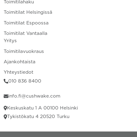
Toimitilahaku
Toimitilat Helsingissä
Toimitilat Espoossa
Toimitilat Vantaalla
Yritys
Toimitilavuokraus
Ajankohtaista
Yhteystiedot
010 836 8400
info.fi@cushwake.com
Keskuskatu 1 A 00100 Helsinki
Tykistökatu 4 20520 Turku