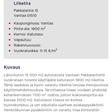
Liiketila
Pakkalantie 15
Vantaa 01510
Kaupunginosa: Vantaa
2
Pinta-ala: 1800 m
Kerros: Katutaso
Vapautuu:
Rakennusvuosi:
2
Vuokraluokka: 11-15 €/m
Kuvaus
LänsiAuton 15 000 m2 autotalosta Vantaan Pakkalantiellä
vuokrataan toiselle käyttäjälle katutason 1800 m2 liiketila.
Tämä laadukas ja hyvin valaistu liiketila tarjoaa monipuolisia
käyttömahdollisuuksia. Tarvittaessa tilaan voidaan yhdistää
kellarikerroksen 1700 m² lisätila, jolloin kokonaispinta-ala
kasvaa 3500 m2. Katutason tilassa on korkea
huonekorkeus, ja sen edustalla sijaitsee asiakaspysäköinti.
Henkilökunnan pysäköintiin on varattu tilaa kiinteistön