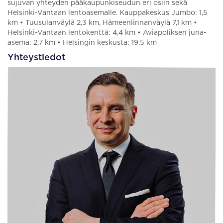
sujuvan yhteyden pääkaupunkiseudun eri osiin sekä
Helsinki-Vantaan lentoasemalle. Kauppakeskus Jumbo: 1,5
km • Tuusulanväylä 2,3 km, Hämeenlinnanväylä 7,1 km •
Helsinki-Vantaan lentokenttä: 4,4 km • Aviapoliksen juna-
asema: 2,7 km • Helsingin keskusta: 19,5 km
Yhteystiedot