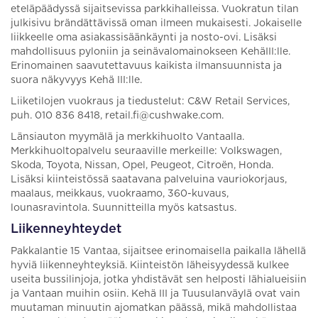
eteläpäädyssä sijaitsevissa parkkihalleissa. Vuokratun tilan
julkisivu brändättävissä oman ilmeen mukaisesti. Jokaiselle
liikkeelle oma asiakassisäänkäynti ja nosto-ovi. Lisäksi
mahdollisuus pyloniin ja seinävalomainokseen KehäIII:lle.
Erinomainen saavutettavuus kaikista ilmansuunnista ja
suora näkyvyys Kehä III:lle.
Liiketilojen vuokraus ja tiedustelut: C&W Retail Services,
puh. 010 836 8418, retail.fi@cushwake.com.
Länsiauton myymälä ja merkkihuolto Vantaalla.
Merkkihuoltopalvelu seuraaville merkeille: Volkswagen,
Skoda, Toyota, Nissan, Opel, Peugeot, Citroën, Honda.
Lisäksi kiinteistössä saatavana palveluina vauriokorjaus,
maalaus, meikkaus, vuokraamo, 360-kuvaus,
lounasravintola. Suunnitteilla myös katsastus.
Liikenneyhteydet
Pakkalantie 15 Vantaa, sijaitsee erinomaisella paikalla lähellä
hyviä liikenneyhteyksiä. Kiinteistön läheisyydessä kulkee
useita bussilinjoja, jotka yhdistävät sen helposti lähialueisiin
ja Vantaan muihin osiin. Kehä III ja Tuusulanväylä ovat vain
muutaman minuutin ajomatkan päässä, mikä mahdollistaa