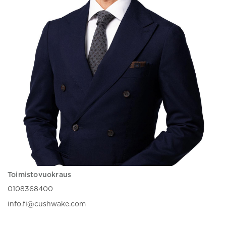
Toimistovuokraus
0108368400
info.fi@cushwake.com