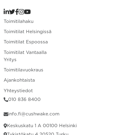
Toimitilahaku
Toimitilat Helsingissä
Toimitilat Espoossa
Toimitilat Vantaalla
Yritys
Toimitilavuokraus
Ajankohtaista
Yhteystiedot
010 836 8400
info.fi@cushwake.com
Keskuskatu 1 A 00100 Helsinki
Tykistökatu 4 20520 Turku