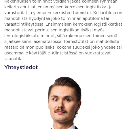
Rakennuksen toiminnot voidaan jakaa kolmeen ryhmään:
kellarin aputilat, ensimmäisen kerroksen logistiikka- ja
varastotilat ja ylempien kerrosten toimistot. Kellaritiloja on
mahdollista hyödyntää joko toiminnan aputiloina tai
varastointikäytössä. Ensimmäisen kerroksen logistiikkatilat
mahdollistavat perinteisen logistiikan lisäksi myös
lentologistiikkatoiminnot, sillä rakennuksen toinen seinä
sijaitsee kiinni asematasossa. Toimistotilat on mahdollista
räätälöidä monipuoliseksi kokonaisuudeksi joko yhdelle tai
useammalle käyttäjälle. Kiinteistössä on vuokrattavat
saunatilat.
Yhteystiedot