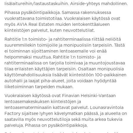
lisälaitureihin/lastaustaskuihin. Airside-yhteys mahdollinen.
Pihassa pysäköintipaikkoja. Samassa rakennuksessa
vuokrattavana toimistotilaa. Vuokralaisen käytössä ovat
myös AVIA Real Estaten muiden lentokenttäalueen
kiinteistöjen palvelut, kuten neuvottelutilat.
Rahtitie 1:n toimisto- ja rahtiterminaalissa riittää neliöitä
suuremmillekin toimijoille ja monipuolisiin tarpeisiin. Tästä
ei toiminnan sijoittaminen lentoasemalle voi enää
helpommaksi muuttua. Rahtitie 1:n toimisto- ja
rahtiterminaalissa on tarjolla toimivaa ja muuntojoustavaa
tilaa erilaisten käyttäjien tarpeisiin. Osaltaan monipuolisia
käyttömahdollisuuksia lisäävät kiinteistöön 100-paikkainen
autohalli ja laajat piha-alueet, joita voidaan hyödyntää
liiketoiminnan tarpeiden mukaan.
Vuokralaisen käytössä ovat Finavian Helsinki-Vantaan
lentoasemakeskuksen kiinteistöjen ja
lentoasematerminaalin kattavat palvelut. Lounasravintola
Factory sijaitsee lyhyen kävelymatkan päässä, ja alueella on
saatavilla myös neuvottelutiloja sekä muita arkea tukevia
palveluja. Pihassa on pysäköintipaikkoja.