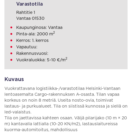
Varastotila
Rahtitie 1
Vantaa 01530
Kaupunginosa: Vantaa
2
Pinta-ala: 2000 m
Kerros: 1. kerros
Vapautuu:
Rakennusvuosi:
2
Vuokraluokka: 5-10 €/m
Kuvaus
Vuokrattavana logistiikka-/varastotilaa Helsinki-Vantaan
lentoasemalta Cargo-rakennuksen A-osasta. Tilan vapaa
korkeus on noin 8 metriä. Useita nosto-ovia, toimivat
lastaus- ja purkualueet. Tila on siistissä kunnossa ja siellä on
led-valaistus.
Tila on jaettavissa kahteen osaan. Väljä pilarijako (10 m × 20
m) kantavalla lattialla (10-20 KN/m2), lastauslaitureissa
kuorma-automitoitus, mahdollisuus