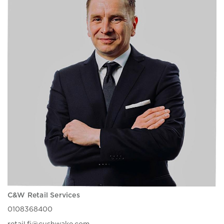
C&W Retail Services
0108368400