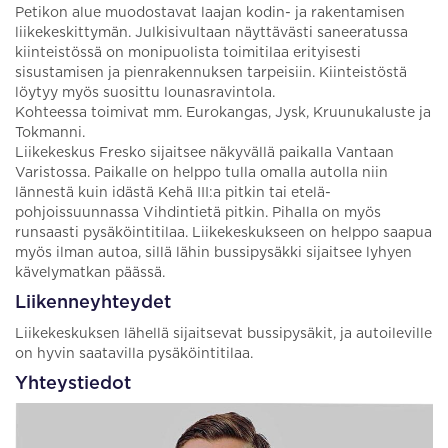
Petikon alue muodostavat laajan kodin- ja rakentamisen
liikekeskittymän. Julkisivultaan näyttävästi saneeratussa
kiinteistössä on monipuolista toimitilaa erityisesti
sisustamisen ja pienrakennuksen tarpeisiin. Kiinteistöstä
löytyy myös suosittu lounasravintola.
Kohteessa toimivat mm. Eurokangas, Jysk, Kruunukaluste ja
Tokmanni.
Liikekeskus Fresko sijaitsee näkyvällä paikalla Vantaan
Varistossa. Paikalle on helppo tulla omalla autolla niin
lännestä kuin idästä Kehä III:a pitkin tai etelä-
pohjoissuunnassa Vihdintietä pitkin. Pihalla on myös
runsaasti pysäköintitilaa. Liikekeskukseen on helppo saapua
myös ilman autoa, sillä lähin bussipysäkki sijaitsee lyhyen
kävelymatkan päässä.
Liikenneyhteydet
Liikekeskuksen lähellä sijaitsevat bussipysäkit, ja autoileville
on hyvin saatavilla pysäköintitilaa.
Yhteystiedot