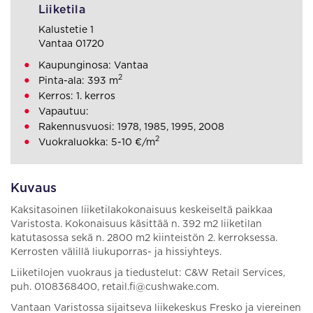
Liiketila
Kalustetie 1
Vantaa 01720
Kaupunginosa: Vantaa
2
Pinta-ala: 393 m
Kerros: 1. kerros
Vapautuu:
Rakennusvuosi: 1978, 1985, 1995, 2008
2
Vuokraluokka: 5-10 €/m
Kuvaus
Kaksitasoinen liiketilakokonaisuus keskeiseltä paikkaa
Varistosta. Kokonaisuus käsittää n. 392 m2 liiketilan
katutasossa sekä n. 2800 m2 kiinteistön 2. kerroksessa.
Kerrosten välillä liukuporras- ja hissiyhteys.
Liiketilojen vuokraus ja tiedustelut: C&W Retail Services,
puh. 0108368400, retail.fi@cushwake.com.
Vantaan Varistossa sijaitseva liikekeskus Fresko ja viereinen