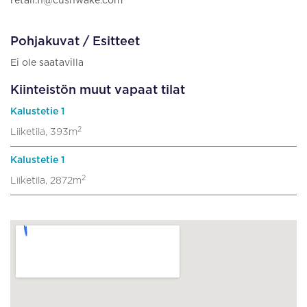
retail.fi@cushwake.com
Pohjakuvat / Esitteet
Ei ole saatavilla
Kiinteistön muut vapaat tilat
Kalustetie 1
2
Liiketila, 393m
Kalustetie 1
2
Liiketila, 2872m