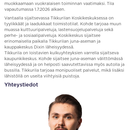
muokkaamaan vuokralaisen toiminnan vaatimaksi. Tila
vapautumassa 1.7.2026 alkaen.
Vantaalla sijaitsevassa Tikkurilan Koskikeskuksessa on
tyylikkäät ja laadukkaat toimistotilat. Kohde tarjoaa muun
muassa kulttuuripalveluja, lastensuojelupalveluja sekä
perhe- ja sosiaalipalveluja. Koskikeskus sijaitsee
erinomaisella paikalla Tikkurilan juna-aseman ja
kauppakeskus Dixin läheisyydessä.
Tikkurila on loistavien kulkuyhteyksien varrella sijaitseva
kaupunkikeskus. Kohde sijaitsee juna-aseman välittömässä
läheisyydessä ja on helposti saavutettavissa myös autolla ja
bussilla. Tikkurila tarjoaa monipuoliset palvelut, mikä lisäksi
lähistöllä on useita viihtyisiä puistoja.
Yhteystiedot