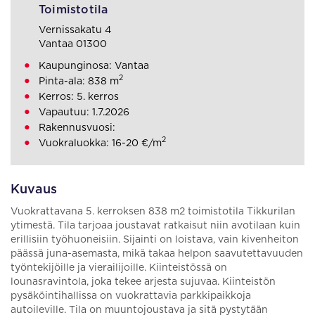
Toimistotila
Vernissakatu 4
Vantaa 01300
Kaupunginosa: Vantaa
2
Pinta-ala: 838 m
Kerros: 5. kerros
Vapautuu: 1.7.2026
Rakennusvuosi:
2
Vuokraluokka: 16-20 €/m
Kuvaus
Vuokrattavana 5. kerroksen 838 m2 toimistotila Tikkurilan
ytimestä. Tila tarjoaa joustavat ratkaisut niin avotilaan kuin
erillisiin työhuoneisiin. Sijainti on loistava, vain kivenheiton
päässä juna-asemasta, mikä takaa helpon saavutettavuuden
työntekijöille ja vierailijoille. Kiinteistössä on
lounasravintola, joka tekee arjesta sujuvaa. Kiinteistön
pysäköintihallissa on vuokrattavia parkkipaikkoja
autoileville. Tila on muuntojoustava ja sitä pystytään