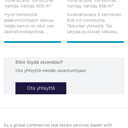
Vuokrattava, Toimistotila,
Vuokrattava, Toimistotila,
2
2
Vantaa, Vantaa,
600 m
Vantaa, Vantaa,
838 m
Hyvä toimistotila
Vuokrattavana 5. kerroksen
pääkonttoritason talossa.
838 m2 toimistotila
Neljäs kerros on ollut osin
Tikkurilan ytimestä. Tila
laboratoriokäytössä, ...
tarjoaa joustavat ratkaisu...
Etkö löydä etsimääsi?
Ota yhteyttä meidän asiantuntijaan.
Ota yhteyttä
As a global commercial real estate services leader with