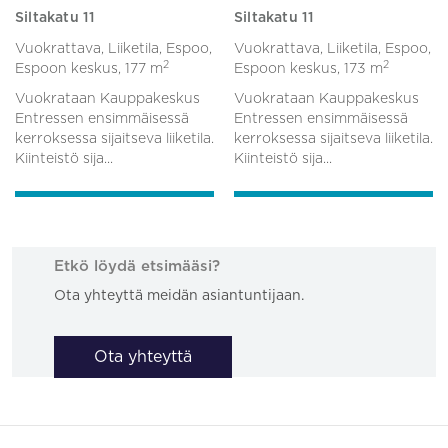
Siltakatu 11
Siltakatu 11
Vuokrattava, Liiketila, Espoo,
Vuokrattava, Liiketila, Espoo,
2
2
Espoon keskus,
177 m
Espoon keskus,
173 m
Vuokrataan Kauppakeskus
Vuokrataan Kauppakeskus
Entressen ensimmäisessä
Entressen ensimmäisessä
kerroksessa sijaitseva liiketila.
kerroksessa sijaitseva liiketila.
Kiinteistö sija...
Kiinteistö sija...
Etkö löydä etsimääsi?
Ota yhteyttä meidän asiantuntijaan.
Ota yhteyttä