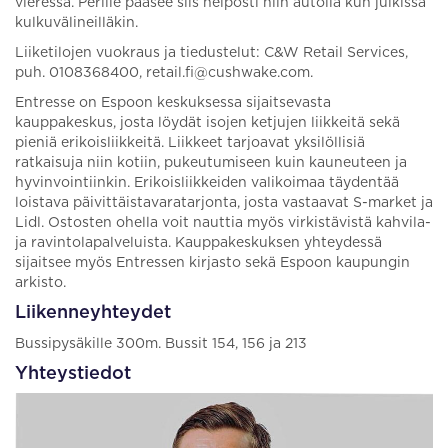
vieressä. Perille pääsee siis helposti niin autolla kun julkissa
kulkuvälineilläkin.
Liiketilojen vuokraus ja tiedustelut: C&W Retail Services,
puh. 0108368400, retail.fi@cushwake.com.
Entresse on Espoon keskuksessa sijaitsevasta
kauppakeskus, josta löydät isojen ketjujen liikkeitä sekä
pieniä erikoisliikkeitä. Liikkeet tarjoavat yksilöllisiä
ratkaisuja niin kotiin, pukeutumiseen kuin kauneuteen ja
hyvinvointiinkin. Erikoisliikkeiden valikoimaa täydentää
loistava päivittäistavaratarjonta, josta vastaavat S-market ja
Lidl. Ostosten ohella voit nauttia myös virkistävistä kahvila-
ja ravintolapalveluista. Kauppakeskuksen yhteydessä
sijaitsee myös Entressen kirjasto sekä Espoon kaupungin
arkisto.
Liikenneyhteydet
Bussipysäkille 300m. Bussit 154, 156 ja 213
Yhteystiedot