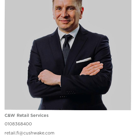
C&W Retail Services
0108368400
retail.fi@cushwake.com