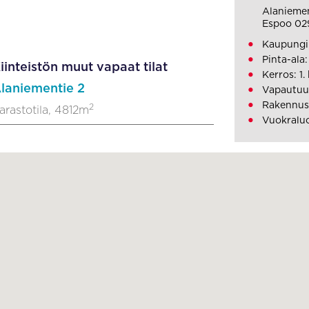
Alaniemen
Espoo 02
Kaupungi
Pinta-ala
iinteistön muut vapaat tilat
Kerros: 1.
laniementie 2
Vapautuu:
Rakennusv
2
arastotila, 4812m
Vuokraluo