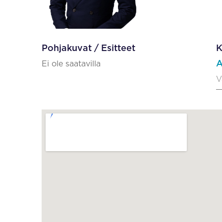
Pohjakuvat / Esitteet
K
A
Ei ole saatavilla
V