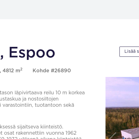
, Espoo
Lisää 
2
, 4812 m
Kohde #26890
tason läpivirtaava reilu 10 m korkea
ustaskua ja nostosiltojen
varastointiin, tuotantoon sekä
essä sijaitseva kiinteistö.
et osat rakennettiin vuonna 1962