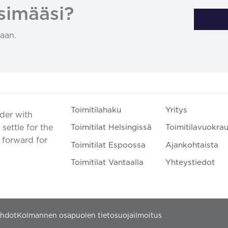
simääsi?
aan.
Toimitilahaku
Yritys
ader with
settle for the
Toimitilat Helsingissä
Toimitilavuokra
t forward for
Toimitilat Espoossa
Ajankohtaista
Toimitilat Vantaalla
Yhteystiedot
ehdot
Kolmannen osapuolen tietosuojailmoitus