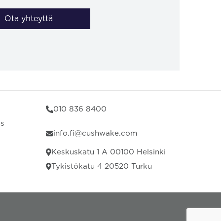
Ota yhteyttä
010 836 8400
us
info.fi@cushwake.com
Keskuskatu 1 A 00100 Helsinki
Tykistökatu 4 20520 Turku