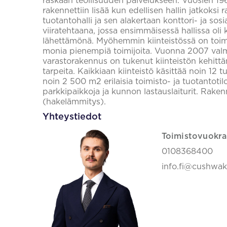
raskaan teollisuuden palvelukseen. Vuosien 196
rakennettiin lisää kun edellisen hallin jatkoksi 
tuotantohalli ja sen alakertaan konttori- ja sosia
viiratehtaana, jossa ensimmäisessä hallissa oli
lähettämönä. Myöhemmin kiinteistössä on toimi
monia pienempiä toimijoita. Vuonna 2007 valmi
varastorakennus on tukenut kiinteistön kehittä
tarpeita. Kaikkiaan kiinteistö käsittää noin 12 t
noin 2 500 m2 erilaisia toimisto- ja tuotantoti
parkkipaikkoja ja kunnon lastauslaiturit. Raken
(hakelämmitys).
Yhteystiedot
Toimistovuokra
0108368400
info.fi@cushwa