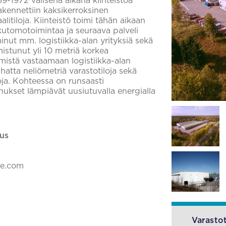
9-1972 välisenä aikana kiinteistöä
rakennettiin kaksikerroksinen
alitiloja. Kiinteistö toimi tähän aikaan
 kutomotoimintaa ja seuraava palveli
nut mm. logistiikka-alan yrityksiä sekä
stunut yli 10 metriä korkea
mistä vastaamaan logistiikka-alan
uhatta neliömetriä varastotiloja sekä
loja. Kohteessa on runsaasti
nukset lämpiävät uusiutuvalla energialla
us
ke.com
Varastot