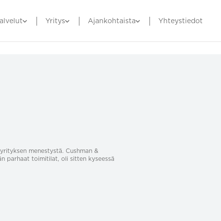
alvelut
Yritys
Ajankohtaista
Yhteystiedot
sa yrityksen menestystä. Cushman &
än parhaat toimitilat, oli sitten kyseessä