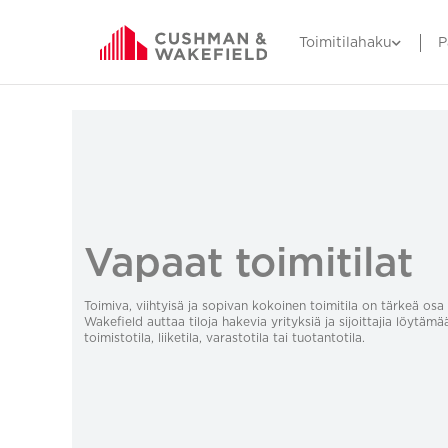
Toimitilahaku
P
Vapaat toimitilat
Toimiva, viihtyisä ja sopivan kokoinen toimitila on tärkeä o
Wakefield auttaa tiloja hakevia yrityksiä ja sijoittajia löytämä
toimistotila, liiketila, varastotila tai tuotantotila.