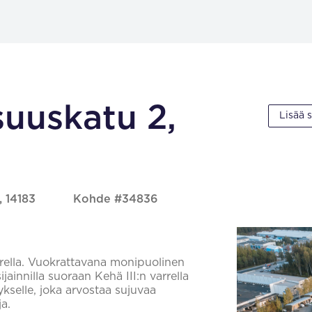
suuskatu 2,
Lisää 
, 14183
Kohde #34836
arrella. Vuokrattavana monipuolinen
jainnilla suoraan Kehä III:n varrella
ykselle, joka arvostaa sujuvaa
ja.