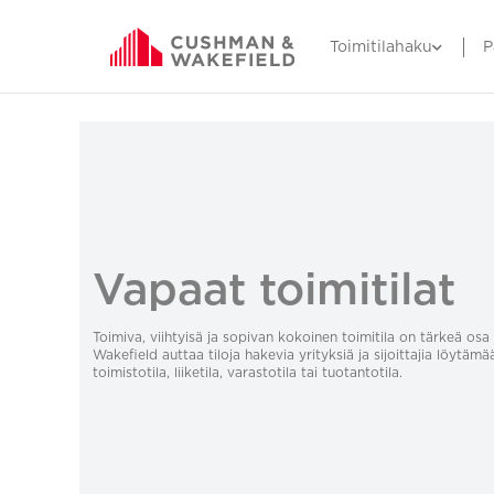
Toimitilahaku
P
Vapaat toimitilat
Toimiva, viihtyisä ja sopivan kokoinen toimitila on tärkeä o
Wakefield auttaa tiloja hakevia yrityksiä ja sijoittajia löytämä
toimistotila, liiketila, varastotila tai tuotantotila.