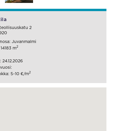
ila
teollisuuskatu 2
920
nosa: Juvanmalmi
2
: 14183 m
 24.12.2026
vuosi:
2
kka: 5-10 €/m