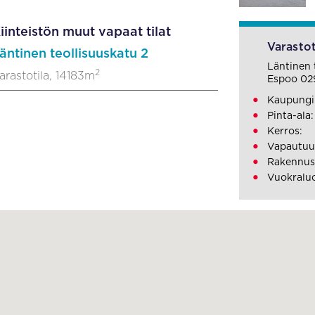
iinteistön muut vapaat tilat
Varastot
äntinen teollisuuskatu 2
Läntinen 
2
arastotila, 14183m
Espoo 02
Kaupungi
Pinta-ala
Kerros:
Vapautuu:
Rakennus
Vuokraluo