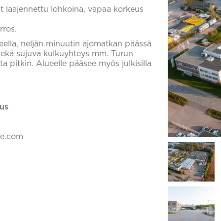
t laajennettu lohkoina, vapaa korkeus
rros.
eella, neljän minuutin ajomatkan päässä
le sekä sujuva kulkuyhteys mm. Turun
:sta pitkin. Alueelle pääsee myös julkisilla
us
ke.com