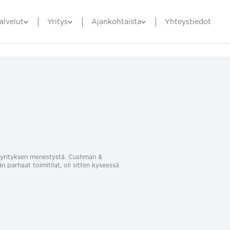
alvelut
Yritys
Ajankohtaista
Yhteystiedot
sa yrityksen menestystä. Cushman &
än parhaat toimitilat, oli sitten kyseessä