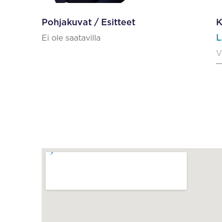
Pohjakuvat / Esitteet
K
L
Ei ole saatavilla
V