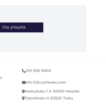
Ota yhteyttä
010 836 8400
us
info.fi@cushwake.com
Keskuskatu 1 A 00100 Helsinki
Tykistökatu 4 20520 Turku