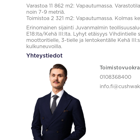
Varastoa 11 862 m2: Vapautumassa. Varastotila
noin 7-9 metriä.
Toimistoa 2 321 m2: Vapautumassa. Kolmas ke
Erinomainen sijainti Juvanmalmin teollisuusalu
E18:lta/Kehä III:lta. Lyhyt etäisyys Vihdintiel
moottoritielle, 3-tielle ja lentokentälle Kehä III
kulkuneuvoilla.
Yhteystiedot
Toimistovuokra
0108368400
info.fi@cushwa