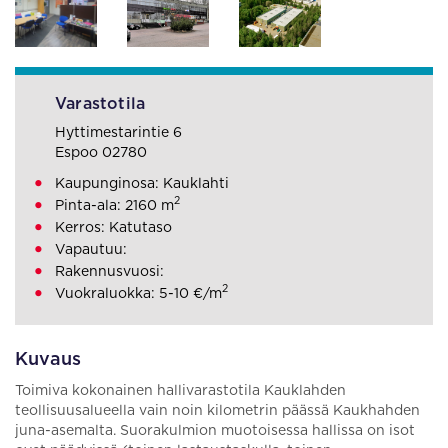
Varastotila
Hyttimestarintie 6
Espoo 02780
Kaupunginosa: Kauklahti
2
Pinta-ala: 2160 m
Kerros: Katutaso
Vapautuu:
Rakennusvuosi:
2
Vuokraluokka: 5-10 €/m
Kuvaus
Toimiva kokonainen hallivarastotila Kauklahden
teollisuusalueella vain noin kilometrin päässä Kaukhahden
juna-asemalta. Suorakulmion muotoisessa hallissa on isot