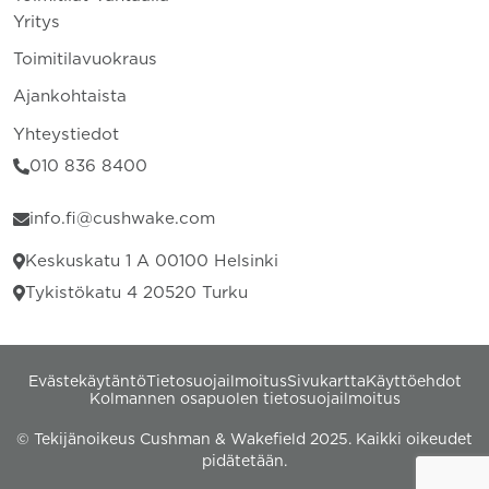
Yritys
Toimitilavuokraus
Ajankohtaista
Yhteystiedot
010 836 8400
info.fi@cushwake.com
Keskuskatu 1 A 00100 Helsinki
Tykistökatu 4 20520 Turku
Evästekäytäntö
Tietosuojailmoitus
Sivukartta
Käyttöehdot
Kolmannen osapuolen tietosuojailmoitus
© Tekijänoikeus Cushman & Wakefield 2025. Kaikki oikeudet
pidätetään.