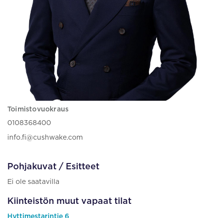
Toimistovuokraus
0108368400
info.fi@cushwake.com
Pohjakuvat / Esitteet
Ei ole saatavilla
Kiinteistön muut vapaat tilat
Hyttimestarintie 6