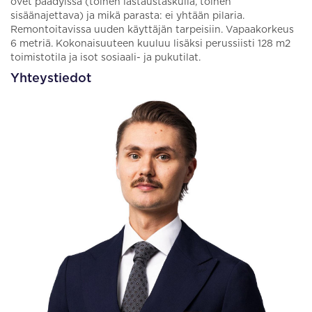
ovet päädyissä (toinen lastaustaskulla, toinen
sisäänajettava) ja mikä parasta: ei yhtään pilaria.
Remontoitavissa uuden käyttäjän tarpeisiin. Vapaakorkeus
6 metriä. Kokonaisuuteen kuuluu lisäksi perussiisti 128 m2
toimistotila ja isot sosiaali- ja pukutilat.
Yhteystiedot