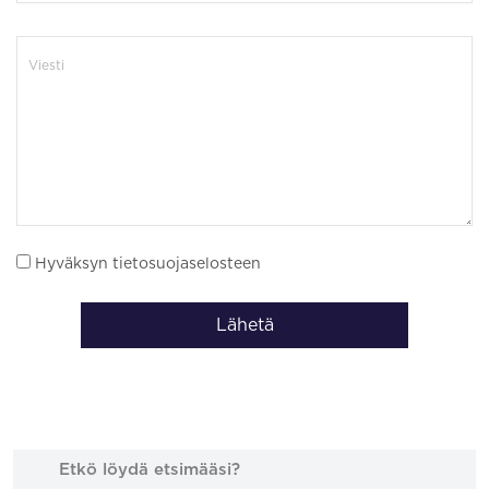
Hyväksyn tietosuojaselosteen
Lähetä
Etkö löydä etsimääsi?