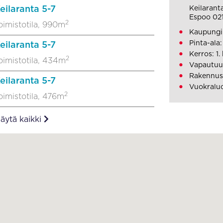
eilaranta 5-7
Keilarant
Espoo 02
2
oimistotila, 990m
Kaupungin
Pinta-ala
eilaranta 5-7
Kerros: 1.
2
oimistotila, 434m
Vapautuu
Rakennus
eilaranta 5-7
Vuokraluo
2
oimistotila, 476m
äytä kaikki