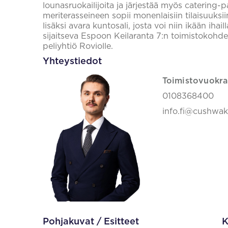
lounasruokailijoita ja järjestää myös catering-p
meriterasseineen sopii monenlaisiin tilaisuuksi
lisäksi avara kuntosali, josta voi niin ikään iha
sijaitseva Espoon Keilaranta 7:n toimistokoh
peliyhtiö Roviolle.
Yhteystiedot
Toimistovuokra
0108368400
info.fi@cushwa
Pohjakuvat / Esitteet
K