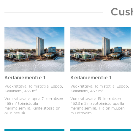
Cus
Keilaniementie 1
Keilaniementie 1
Vuokrattava, Toimistotila, Espoo,
Vuokrattava, Toimistotila, Espoo,
2
2
Keilaniemi,
455 m
Keilaniemi,
467 m
Vuokrattavana upea 7. kerroksen
Vuokrattavana 19. kerroksen
455 m² toimistotila
452,3 m2:n avotoimisto upeilla
merimaisemilla. Kiinteistössä on
merimaisemilla. Tila on muuten
ollut perusk...
muuttovalm...