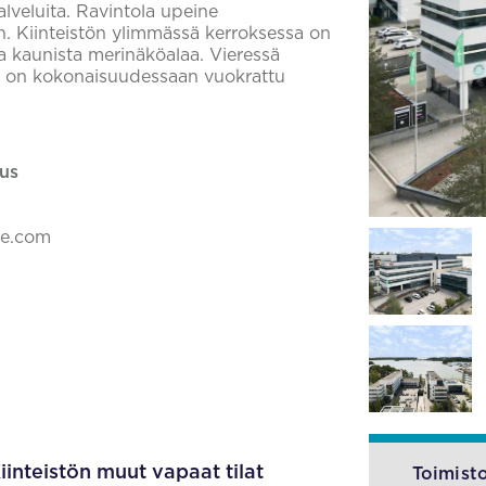
alveluita. Ravintola upeine
in. Kiinteistön ylimmässä kerroksessa on
illa kaunista merinäköalaa. Vieressä
de on kokonaisuudessaan vuokrattu
us
ke.com
iinteistön muut vapaat tilat
Toimisto