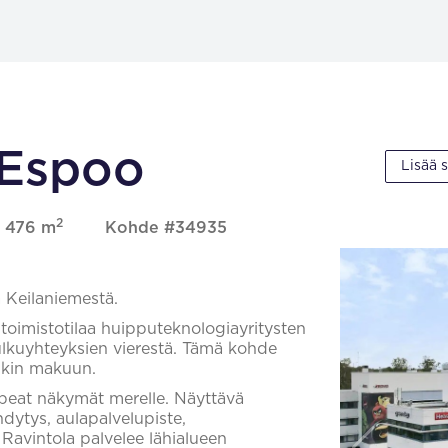
 Espoo
Lisää 
2
, 476 m
Kohde #34935
 Keilaniemestä.
 toimistotilaa huipputeknologiayritysten
kulkuyhteyksien vierestä. Tämä kohde
ankin makuun.
 upeat näkymät merelle. Näyttävä
ähdytys, aulapalvelupiste,
. Ravintola palvelee lähialueen