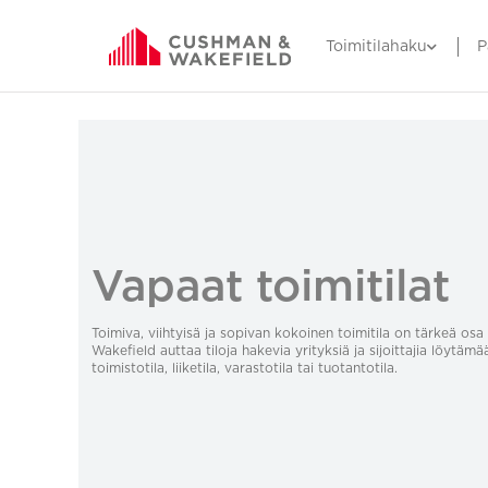
Toimitilahaku
P
Vapaat toimitilat
Toimiva, viihtyisä ja sopivan kokoinen toimitila on tärkeä o
Wakefield auttaa tiloja hakevia yrityksiä ja sijoittajia löytämä
toimistotila, liiketila, varastotila tai tuotantotila.