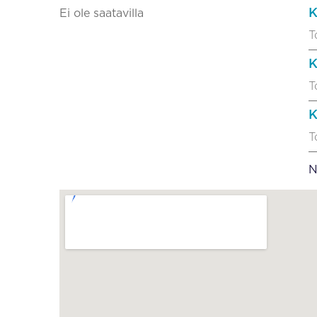
K
Ei ole saatavilla
T
K
T
K
T
N