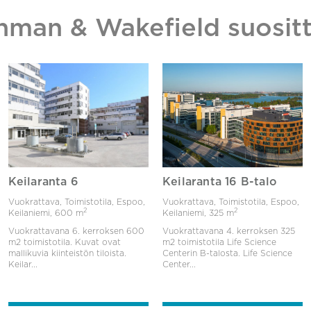
hman & Wakefield suositt
Keilaranta 6
Keilaranta 16 B-talo
Vuokrattava, Toimistotila, Espoo,
Vuokrattava, Toimistotila, Espoo,
2
2
Keilaniemi,
600 m
Keilaniemi,
325 m
Vuokrattavana 6. kerroksen 600
Vuokrattavana 4. kerroksen 325
m2 toimistotila. Kuvat ovat
m2 toimistotila Life Science
mallikuvia kiinteistön tiloista.
Centerin B-talosta. Life Science
Keilar...
Center...