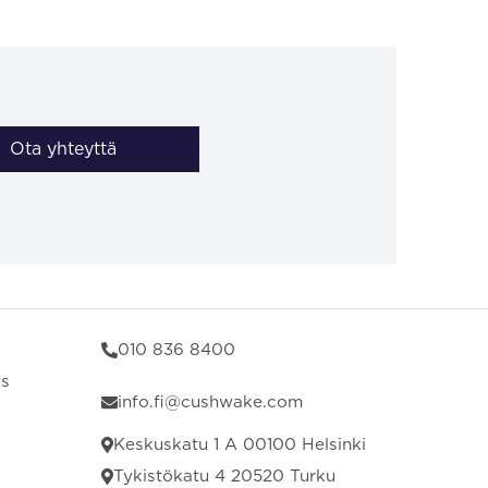
Ota yhteyttä
010 836 8400
us
info.fi@cushwake.com
Keskuskatu 1 A 00100 Helsinki
Tykistökatu 4 20520 Turku