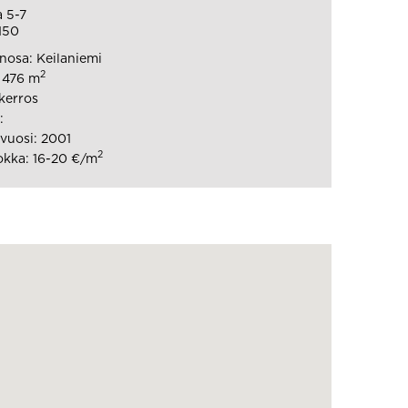
a 5-7
150
osa: Keilaniemi
2
: 476 m
 kerros
:
vuosi: 2001
2
kka: 16-20 €/m