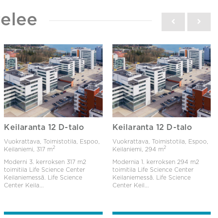
elee
Keilaranta 12 D-talo
Keilaranta 12 D-talo
Vuokrattava, Toimistotila, Espoo,
Vuokrattava, Toimistotila, Espoo,
2
2
Keilaniemi,
317 m
Keilaniemi,
294 m
Moderni 3. kerroksen 317 m2
Modernia 1. kerroksen 294 m2
toimitila Life Science Center
toimitila Life Science Center
Keilaniemessä. Life Science
Keilaniemessä. Life Science
Center Keila...
Center Keil...