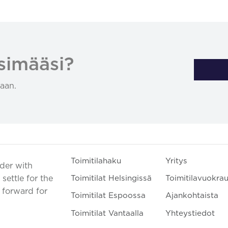
simääsi?
aan.
Toimitilahaku
Yritys
ader with
settle for the
Toimitilat Helsingissä
Toimitilavuokra
t forward for
Toimitilat Espoossa
Ajankohtaista
Toimitilat Vantaalla
Yhteystiedot