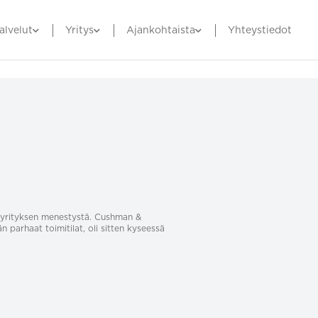
alvelut
Yritys
Ajankohtaista
Yhteystiedot
sa yrityksen menestystä. Cushman &
än parhaat toimitilat, oli sitten kyseessä