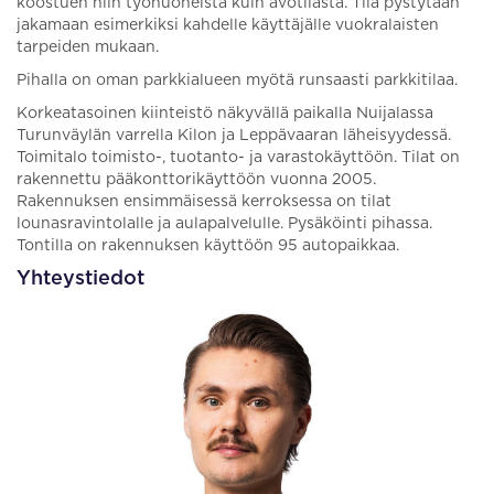
koostuen niin työhuoneista kuin avotilasta. Tila pystytään
jakamaan esimerkiksi kahdelle käyttäjälle vuokralaisten
tarpeiden mukaan.
Pihalla on oman parkkialueen myötä runsaasti parkkitilaa.
Korkeatasoinen kiinteistö näkyvällä paikalla Nuijalassa
Turunväylän varrella Kilon ja Leppävaaran läheisyydessä.
Toimitalo toimisto-, tuotanto- ja varastokäyttöön. Tilat on
rakennettu pääkonttorikäyttöön vuonna 2005.
Rakennuksen ensimmäisessä kerroksessa on tilat
lounasravintolalle ja aulapalvelulle. Pysäköinti pihassa.
Tontilla on rakennuksen käyttöön 95 autopaikkaa.
Yhteystiedot