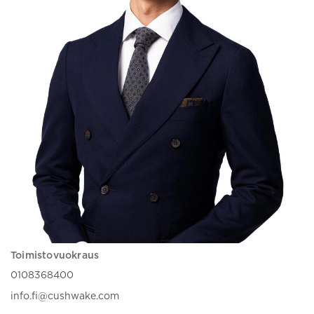
Toimistovuokraus
0108368400
info.fi@cushwake.com