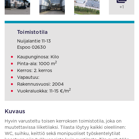
+1
Toimistotila
Nuijalantie 11-13
Espoo 02630
Kaupunginosa: Kilo
2
Pinta-ala: 1000 m
Kerros: 2. kerros
Vapautuu:
Rakennusvuosi: 2004
2
Vuokraluokka: 11-15 €/m
Kuvaus
Hyvin varusteltu toisen kerroksen toimistotila, joka on
muutettavissa liiketilaksi. Tilasta löytyy kaikki oleellinen:
WC, suihku, keittiö sekä monipuoliset työskentelytilat