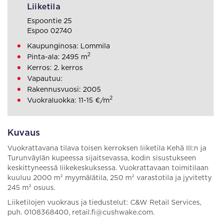
Liiketila
Espoontie 25
Espoo 02740
Kaupunginosa: Lommila
2
Pinta-ala: 2495 m
Kerros: 2. kerros
Vapautuu:
Rakennusvuosi: 2005
2
Vuokraluokka: 11-15 €/m
Kuvaus
Vuokrattavana tilava toisen kerroksen liiketila Kehä III:n ja
Turunväylän kupeessa sijaitsevassa, kodin sisustukseen
keskittyneessä liikekeskuksessa. Vuokrattavaan toimitilaan
kuuluu 2000 m² myymälätila, 250 m² varastotila ja jyvitetty
245 m² osuus.
Liiketilojen vuokraus ja tiedustelut: C&W Retail Services,
puh. 0108368400, retail.fi@cushwake.com.