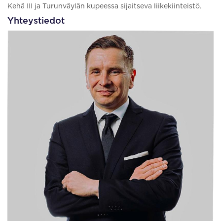
Kehä III ja Turunväylän kupeessa sijaitseva liikekiinteistö.
Yhteystiedot