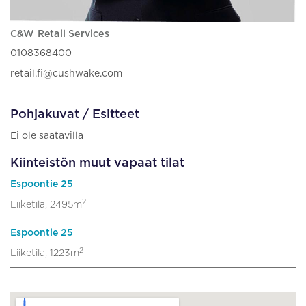
C&W Retail Services
0108368400
retail.fi@cushwake.com
Pohjakuvat / Esitteet
Ei ole saatavilla
Kiinteistön muut vapaat tilat
Espoontie 25
2
Liiketila, 2495m
Espoontie 25
2
Liiketila, 1223m