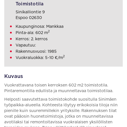
Toimistotila
Sinikalliontie 9
Espoo 02630
Kaupunginosa: Mankkaa
2
Pinta-ala: 602 m
Kerros: 2. kerros
Vapautuu:
Rakennusvuosi: 1985
2
Vuokraluokka: 5-10 €/m
Kuvaus
Vuokrattavana toisen kerroksen 602 m2 toimistotila.
Pintaremontilla edullista ja muunneltavaa toimistotilaa.
Helposti saavutettava toimistokohde suositulla Sinimäen
työpaikka-alueella. Kohteesta löytyy erikokoisia tiloja niin
pienille kuin suuremmillekin yrityksille. Rakennuksen tilat
ovat pääosin huonetoimistoja, jotka on muunneltavissa
avotilaksi tai remontoitavissa vuokralaisen yksilöllisten