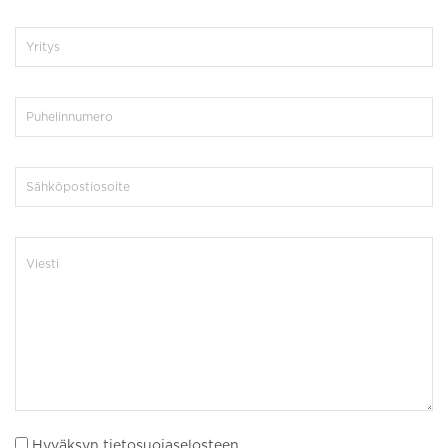
Hyväksyn tietosuojaselosteen