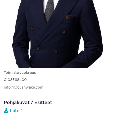
Toimistovuokraus
0108368400
info.fi@cushwake.com
Pohjakuvat / Esitteet
Liite 1