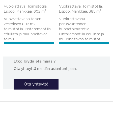
Vuokrattava, Toimistotila,
Vuokrattava, Toimistotila,
2
2
Espoo, Mankkaa,
602 m
Espoo, Mankkaa,
385 m
Vuokrattavana toisen
Vuokrattavana
kerroksen 602 m2
peruskuntoinen
toimistotila. Pintaremontilla
huonetoimistotila.
edullista ja muunneltavaa
Pintaremontilla edullista ja
toimis...
muunneltavaa toimistoti...
Etkö löydä etsimääsi?
Ota yhteyttä meidän asiantuntijaan.
Ota yhteyttä