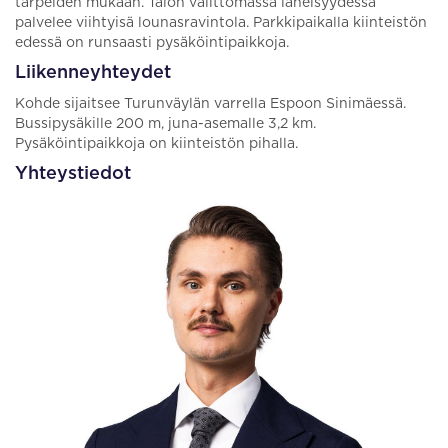
tarpeiden mukaan. Talon välittömässä läheisyydessä
palvelee viihtyisä lounasravintola. Parkkipaikalla kiinteistön
edessä on runsaasti pysäköintipaikkoja.
Liikenneyhteydet
Kohde sijaitsee Turunväylän varrella Espoon Sinimäessä.
Bussipysäkille 200 m, juna-asemalle 3,2 km.
Pysäköintipaikkoja on kiinteistön pihalla.
Yhteystiedot