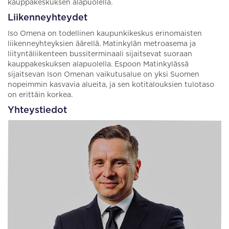
kauppakeskuksen alapuolella.
Liikenneyhteydet
Iso Omena on todellinen kaupunkikeskus erinomaisten
liikenneyhteyksien äärellä. Matinkylän metroasema ja
liityntäliikenteen bussiterminaali sijaitsevat suoraan
kauppakeskuksen alapuolella. Espoon Matinkylässä
sijaitsevan Ison Omenan vaikutusalue on yksi Suomen
nopeimmin kasvavia alueita, ja sen kotitalouksien tulotaso
on erittäin korkea.
Yhteystiedot