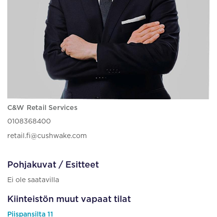
C&W Retail Services
0108368400
retail.fi@cushwake.com
Pohjakuvat / Esitteet
Ei ole saatavilla
Kiinteistön muut vapaat tilat
Piispansilta 11