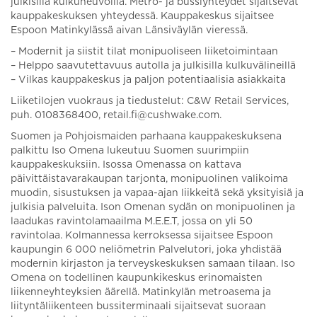
julkisilla kulkuneuvoilla. Metro- ja bussiyhteydet sijaitsevat
kauppakeskuksen yhteydessä. Kauppakeskus sijaitsee
Espoon Matinkylässä aivan Länsiväylän vieressä.
– Modernit ja siistit tilat monipuoliseen liiketoimintaan
– Helppo saavutettavuus autolla ja julkisilla kulkuvälineillä
– Vilkas kauppakeskus ja paljon potentiaalisia asiakkaita
Liiketilojen vuokraus ja tiedustelut: C&W Retail Services,
puh. 0108368400, retail.fi@cushwake.com.
Suomen ja Pohjoismaiden parhaana kauppakeskuksena
palkittu Iso Omena lukeutuu Suomen suurimpiin
kauppakeskuksiin. Isossa Omenassa on kattava
päivittäistavarakaupan tarjonta, monipuolinen valikoima
muodin, sisustuksen ja vapaa-ajan liikkeitä sekä yksityisiä ja
julkisia palveluita. Ison Omenan sydän on monipuolinen ja
laadukas ravintolamaailma M.E.E.T, jossa on yli 50
ravintolaa. Kolmannessa kerroksessa sijaitsee Espoon
kaupungin 6 000 neliömetrin Palvelutori, joka yhdistää
modernin kirjaston ja terveyskeskuksen samaan tilaan. Iso
Omena on todellinen kaupunkikeskus erinomaisten
liikenneyhteyksien äärellä. Matinkylän metroasema ja
liityntäliikenteen bussiterminaali sijaitsevat suoraan