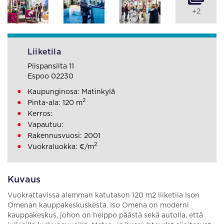
+2
Liiketila
Piispansilta 11
Espoo 02230
Kaupunginosa: Matinkylä
2
Pinta-ala: 120 m
Kerros:
Vapautuu:
Rakennusvuosi: 2001
2
Vuokraluokka: €/m
Kuvaus
Vuokrattavissa alemman katutason 120 m2 liiketila Ison
Omenan kauppakeskuskesta. Iso Omena on moderni
kauppakeskus, johon on helppo päästä sekä autolla, että