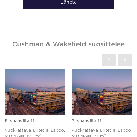
Lähetä
Cushman & Wakefield suosittelee
Piispansilta 11
Piispansilta 11
Vuokrattava, Liiketila, Espoo,
Vuokrattava, Liiketila, Espoo,
2
2
Matinkylä,
120 m
Matinkylä,
73 m