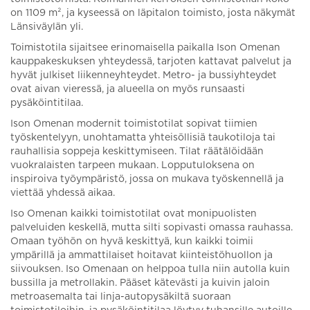
on 1109 m², ja kyseessä on läpitalon toimisto, josta näkymät
Länsiväylän yli.
Toimistotila sijaitsee erinomaisella paikalla Ison Omenan
kauppakeskuksen yhteydessä, tarjoten kattavat palvelut ja
hyvät julkiset liikenneyhteydet. Metro- ja bussiyhteydet
ovat aivan vieressä, ja alueella on myös runsaasti
pysäköintitilaa.
Ison Omenan modernit toimistotilat sopivat tiimien
työskentelyyn, unohtamatta yhteisöllisiä taukotiloja tai
rauhallisia soppeja keskittymiseen. Tilat räätälöidään
vuokralaisten tarpeen mukaan. Lopputuloksena on
inspiroiva työympäristö, jossa on mukava työskennellä ja
viettää yhdessä aikaa.
Iso Omenan kaikki toimistotilat ovat monipuolisten
palveluiden keskellä, mutta silti sopivasti omassa rauhassa.
Omaan työhön on hyvä keskittyä, kun kaikki toimii
ympärillä ja ammattilaiset hoitavat kiinteistöhuollon ja
siivouksen. Iso Omenaan on helppoa tulla niin autolla kuin
bussilla ja metrollakin. Pääset kätevästi ja kuivin jaloin
metroasemalta tai linja-autopysäkiltä suoraan