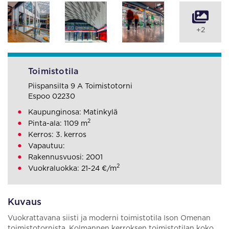
+2
Toimistotila
Piispansilta 9 A Toimistotorni
Espoo 02230
Kaupunginosa: Matinkylä
2
Pinta-ala: 1109 m
Kerros: 3. kerros
Vapautuu:
Rakennusvuosi: 2001
2
Vuokraluokka: 21-24 €/m
Kuvaus
Vuokrattavana siisti ja moderni toimistotila Ison Omenan
toimistotornista. Kolmannen kerroksen toimistotilan koko