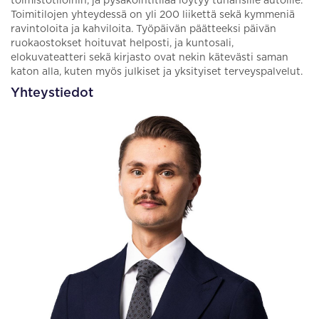
toimistotiloihin, ja pysäköintitilaa löytyy tuhansille autoille.
Toimitilojen yhteydessä on yli 200 liikettä sekä kymmeniä
ravintoloita ja kahviloita. Työpäivän päätteeksi päivän
ruokaostokset hoituvat helposti, ja kuntosali,
elokuvateatteri sekä kirjasto ovat nekin kätevästi saman
katon alla, kuten myös julkiset ja yksityiset terveyspalvelut.
Yhteystiedot