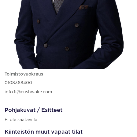
Toimistovuokraus
0108368400
info.fi@cushwake.com
Pohjakuvat / Esitteet
Ei ole saatavilla
Kiinteistön muut vapaat tilat