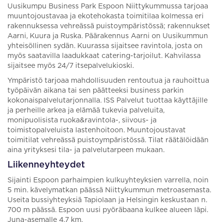
Uusikumpu Business Park Espoon Niittykummussa tarjoaa
muuntojoustavaa ja ekotehokasta toimitilaa kolmessa eri
rakennuksessa vehreässä puistoympäristössä; rakennukset
Aarni, Kuura ja Ruska. Päärakennus Aarni on Uusikummun
yhteisöllinen sydän. Kuurassa sijaitsee ravintola, josta on
myös saatavilla laadukkaat catering-tarjoilut. Kahvilassa
sijaitsee myös 24/7 itsepalvelukioski.
Ympäristö tarjoaa mahdollisuuden rentoutua ja rauhoittua
työpäivän aikana tai sen päätteeksi business parkin
kokonaispalvelutarjonnalla. ISS Palvelut tuottaa käyttäjille
ja perheille arkea ja elämää tukevia palveluita,
monipuolisista ruoka&ravintola-, siivous- ja
toimistopalveluista lastenhoitoon. Muuntojoustavat
toimitilat vehreässä puistoympäristössä. Tilat räätälöidään
aina yrityksesi tila- ja palvelutarpeen mukaan.
Liikenneyhteydet
Sijainti Espoon parhaimpien kulkuyhteyksien varrella, noin
5 min. kävelymatkan päässä Niittykummun metroasemasta.
Useita bussiyhteyksiä Tapiolaan ja Helsingin keskustaan n.
700 m päässä. Espoon uusi pyöräbaana kulkee alueen läpi.
Juna-asemalle 4,7 km.