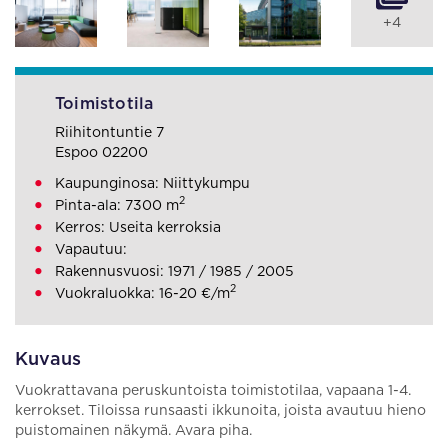
+4
Toimistotila
Riihitontuntie 7
Espoo 02200
Kaupunginosa: Niittykumpu
2
Pinta-ala: 7300 m
Kerros: Useita kerroksia
Vapautuu:
Rakennusvuosi: 1971 / 1985 / 2005
2
Vuokraluokka: 16-20 €/m
Kuvaus
Vuokrattavana peruskuntoista toimistotilaa, vapaana 1-4.
kerrokset. Tiloissa runsaasti ikkunoita, joista avautuu hieno
puistomainen näkymä. Avara piha.