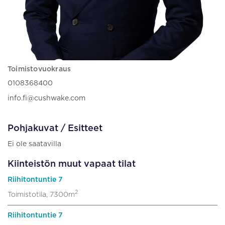
Toimistovuokraus
0108368400
info.fi@cushwake.com
Pohjakuvat / Esitteet
Ei ole saatavilla
Kiinteistön muut vapaat tilat
Riihitontuntie 7
2
Toimistotila, 7300m
Riihitontuntie 7