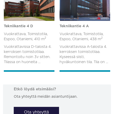
Tekniikantie 4 D
Tekniikantie 4 A
Vuokrattava, Toimistotila,
Vuokrattava, Toimistotila,
2
2
Espoo, Otaniemi,
410 m
Espoo, Otaniemi,
438 m
Vuokrattavissa D-talosta 4.
Vuokrattavissa A-talosta 4.
kerroksen toimistotilaa.
kerroksen toimistotilaa.
Remontoitu noin 3v sitten.
Kyseessä siisti,
Tilassa on huoneita ...
hyväkuntoinen tila. Tila on ...
Etkö löydä etsimääsi?
Ota yhteyttä meidän asiantuntijaan.
Ota yhteyttä