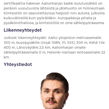
sertifikaattia hakevan Aallonharjan kaikki kulutussähkö on
peräisin uusiutuvista lähteistä ja jätehuolto on hiilineutraali.
Kiinteistön on saavutettavissa helposti niin autolla, julkisilla
kulkuvälineillä kuin pyörälläkin. Autopaikkoja pihalla ja
pysäköintihallissa, ja kiinteistöllä on oma sähköpyöräasema.
Liikenneyhteydet
Julkiset liikenneyhteydet: Aalto-yliopiston metroasemalle
350 m, bussipysäkille (linjat 108N, 111, 555) 300 m, Kehä 1:lle
400 m, Länsiväylälle 2,5 km, Aallonharjan omalle
sähköpyöräasemalle 0 m, Helsinki-Vantaan lentoasemalle 22
km.
Yhteystiedot