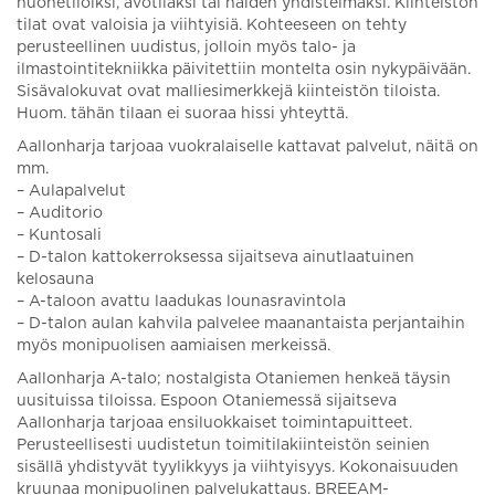
huonetiloiksi, avotilaksi tai näiden yhdistelmäksi. Kiinteistön
tilat ovat valoisia ja viihtyisiä. Kohteeseen on tehty
perusteellinen uudistus, jolloin myös talo- ja
ilmastointitekniikka päivitettiin montelta osin nykypäivään.
Sisävalokuvat ovat malliesimerkkejä kiinteistön tiloista.
Huom. tähän tilaan ei suoraa hissi yhteyttä.
Aallonharja tarjoaa vuokralaiselle kattavat palvelut, näitä on
mm.
– Aulapalvelut
– Auditorio
– Kuntosali
– D-talon kattokerroksessa sijaitseva ainutlaatuinen
kelosauna
– A-taloon avattu laadukas lounasravintola
– D-talon aulan kahvila palvelee maanantaista perjantaihin
myös monipuolisen aamiaisen merkeissä.
Aallonharja A-talo; nostalgista Otaniemen henkeä täysin
uusituissa tiloissa. Espoon Otaniemessä sijaitseva
Aallonharja tarjoaa ensiluokkaiset toimintapuitteet.
Perusteellisesti uudistetun toimitilakiinteistön seinien
sisällä yhdistyvät tyylikkyys ja viihtyisyys. Kokonaisuuden
kruunaa monipuolinen palvelukattaus. BREEAM-