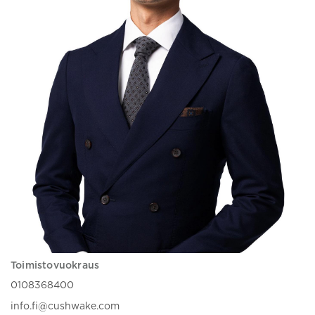
Toimistovuokraus
0108368400
info.fi@cushwake.com