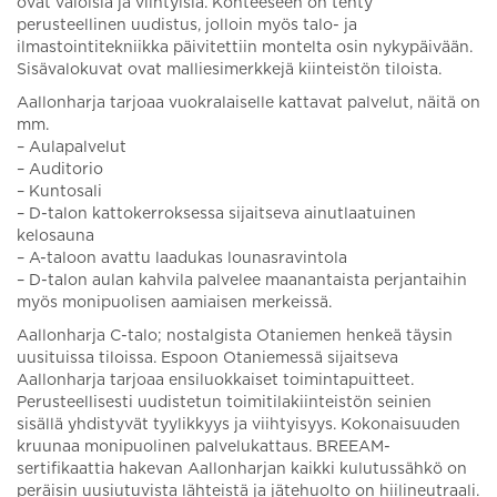
ovat valoisia ja viihtyisiä. Kohteeseen on tehty
perusteellinen uudistus, jolloin myös talo- ja
ilmastointitekniikka päivitettiin montelta osin nykypäivään.
Sisävalokuvat ovat malliesimerkkejä kiinteistön tiloista.
Aallonharja tarjoaa vuokralaiselle kattavat palvelut, näitä on
mm.
– Aulapalvelut
– Auditorio
– Kuntosali
– D-talon kattokerroksessa sijaitseva ainutlaatuinen
kelosauna
– A-taloon avattu laadukas lounasravintola
– D-talon aulan kahvila palvelee maanantaista perjantaihin
myös monipuolisen aamiaisen merkeissä.
Aallonharja C-talo; nostalgista Otaniemen henkeä täysin
uusituissa tiloissa. Espoon Otaniemessä sijaitseva
Aallonharja tarjoaa ensiluokkaiset toimintapuitteet.
Perusteellisesti uudistetun toimitilakiinteistön seinien
sisällä yhdistyvät tyylikkyys ja viihtyisyys. Kokonaisuuden
kruunaa monipuolinen palvelukattaus. BREEAM-
sertifikaattia hakevan Aallonharjan kaikki kulutussähkö on
peräisin uusiutuvista lähteistä ja jätehuolto on hiilineutraali.