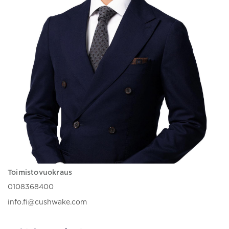
Toimistovuokraus
0108368400
info.fi@cushwake.com