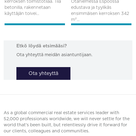
kerroksen toimistotilaa. Tila
Otaniemessä Espoossa
betonilla, rakennetaan
edustava ja tyylikäs
käyttäjän toivei...
ensimmäisen kerroksen 342
m²...
Etkö löydä etsimääsi?
Ota yhteyttä meidän asiantuntijaan.
Ota yhteyttä
As a global commercial real estate services leader with
52,000 professionals worldwide, we will never settle for the
world that’s been built, but relentlessly drive it forward for
our clients, colleagues and communities.