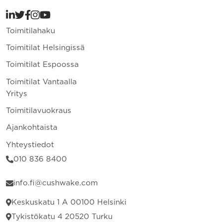
Toimitilahaku
Toimitilat Helsingissä
Toimitilat Espoossa
Toimitilat Vantaalla
Yritys
Toimitilavuokraus
Ajankohtaista
Yhteystiedot
010 836 8400
info.fi@cushwake.com
Keskuskatu 1 A 00100 Helsinki
Tykistökatu 4 20520 Turku