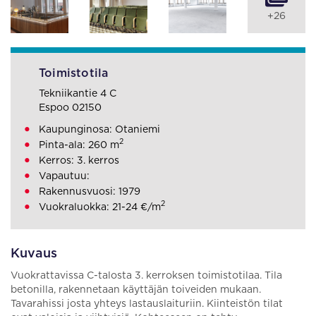
+26
Toimistotila
Tekniikantie 4 C
Espoo 02150
Kaupunginosa: Otaniemi
2
Pinta-ala: 260 m
Kerros: 3. kerros
Vapautuu:
Rakennusvuosi: 1979
2
Vuokraluokka: 21-24 €/m
Kuvaus
Vuokrattavissa C-talosta 3. kerroksen toimistotilaa. Tila
betonilla, rakennetaan käyttäjän toiveiden mukaan.
Tavarahissi josta yhteys lastauslaituriin. Kiinteistön tilat